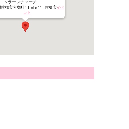
トラーレチャーチ
前橋市大友町1丁目2‐11 - 前橋市
イベ
ント