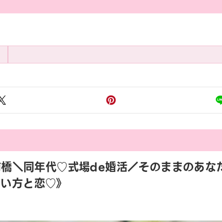
3:45 前橋＼同年代♡式場de婚活／そのままの
しい方と恋♡》