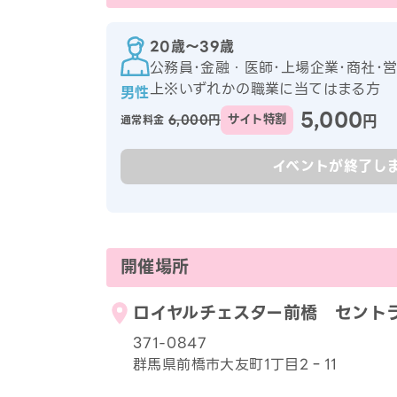
20歳〜39歳
公務員･金融・医師･上場企業･商社･
上※いずれかの職業に当てはまる方
男性
5,000
円
6,000円
サイト特割
通常料金
イベントが終了し
開催場所
ロイヤルチェスター前橋 セント
371-0847
群馬県前橋市大友町1丁目2‐11