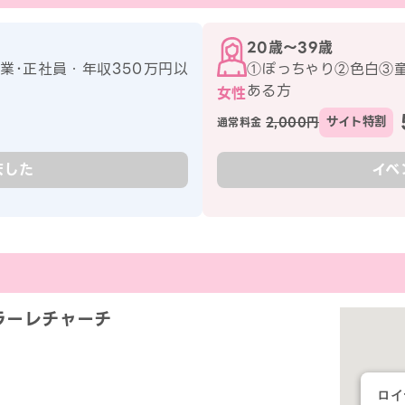
20歳〜39歳
営業･正社員・年収350万円以
①ぽっちゃり②色白③
ある方
女性
2,000円
サイト特割
通常料金
ました
イベ
ラーレチャーチ
ロイ