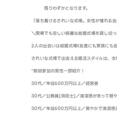
残りわずかとなります。
『落ち着けるきれいな式場。女性が憧れる会
＼関東でも珍しい綺麗な結婚式場を貸し切っ
2人の出会いは結婚式場‼友達にも家族にも
きれいな式場で出会える婚活スタイルは、女
”前回参加の男性一部紹介！
30代／年収600万円以上／経営者
30代／公務員(消防士)／清潔感があって穏
30代／年収600万円以上／爽やかで清潔