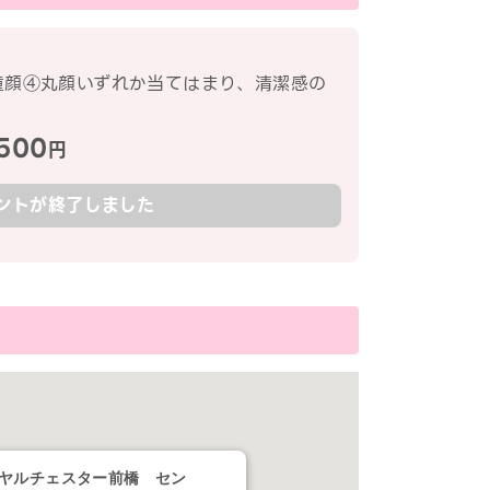
童顔④丸顔いずれか当てはまり、清潔感の
500
円
ントが終了しました
ヤルチェスター前橋 セン