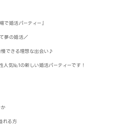
場で婚活パーティー』
て夢の婚活／
自慢できる理想な出会い♪
性人気№1の新しい婚活パーティーです！
やか
感溢れる方