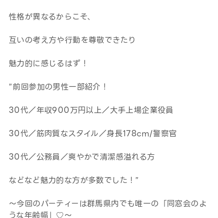
性格が異なるからこそ、
互いの考え方や行動を尊敬できたり
魅力的に感じるはず！
”前回参加の男性一部紹介！
30代／年収900万円以上／大手上場企業役員
30代／筋肉質なスタイル／身長178cm/警察官
30代／公務員／爽やかで清潔感溢れる方
などなど魅力的な方が多数でした！”
～今回のパーティーは群馬県内でも唯一の「同窓会のよ
うな年齢幅」♡～