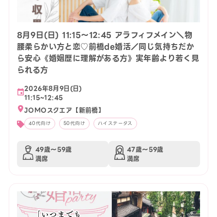
8月9日(日) 11:15〜12:45 アラフィフメイン＼物
腰柔らかい方と恋♡前橋de婚活／同じ気持ちだか
ら安心《婚姻歴に理解がある方》実年齢より若く見
られる方
2026年8月9日(日)
11:15~12:45
JOMOスクエア【新前橋】
40代向け
50代向け
ハイステータス
49歳〜59歳
47歳〜59歳
満席
満席