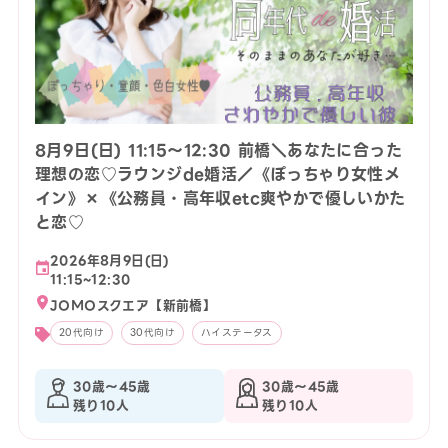
8月9日(日) 11:15〜12:30 前橋＼あなたに合った
理想の恋♡ラウンジde婚活／《ぽっちゃり女性メ
イン》×《公務員・高年収etc爽やかで優しいかた
と恋♡
2026年8月9日(日)
11:15~12:30
JOMOスクエア【新前橋】
20代向け
30代向け
ハイステータス
30歳〜45歳
30歳〜45歳
残り10人
残り10人