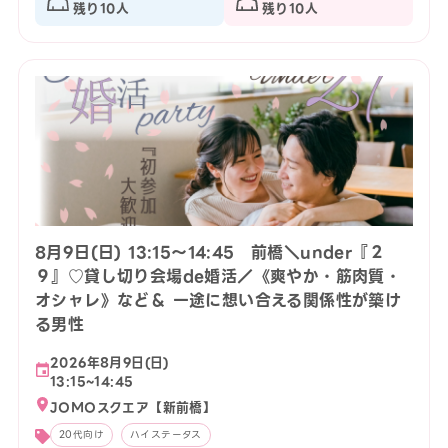
残り10人
残り10人
8月9日(日) 13:15〜14:45 前橋＼under『２
９』♡貸し切り会場de婚活／《爽やか・筋肉質・
オシャレ》など＆ 一途に想い合える関係性が築け
る男性
2026年8月9日(日)
13:15~14:45
JOMOスクエア【新前橋】
20代向け
ハイステータス