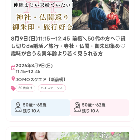
8月9日(日)11:15〜12:45 前橋＼50代の方へ♡貸
し切りde婚活／旅行・寺社・仏閣・御朱印集め♡
趣味が合う＆実年齢より若く見られる方
2026年8月9日(日)
11:15~12:45
JOMOスクエア【新前橋】
50代向け
ハイステータス
50歳〜65歳
50歳〜62歳
残り10人
残り10人