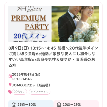
8月9日(日) 13:15〜14:45 前橋＼20代後半メイン
♡貸し切り会場de婚活／家族や友人にも紹介しや
すい♡高年収or高身長男性＆爽やか・清潔感のあ
る方
2026年8月9日(日)
13:15~14:45
JOMOスクエア【新前橋】
20代向け
ハイステータス
25歳〜30歳
20歳〜29歳