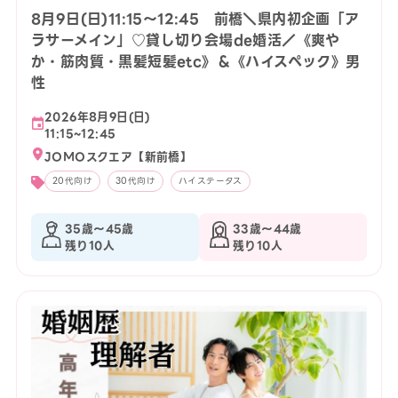
8月9日(日)11:15〜12:45 前橋＼県内初企画「ア
ラサーメイン」♡貸し切り会場de婚活／《爽や
か・筋肉質・黒髪短髪etc》＆《ハイスペック》男
性
2026年8月9日(日)
11:15~12:45
JOMOスクエア【新前橋】
20代向け
30代向け
ハイステータス
35歳〜45歳
33歳〜44歳
残り10人
残り10人