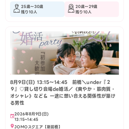
25歳〜30歳
20歳〜29歳
残り10人
残り10人
8月9日(日) 13:15〜14:45 前橋＼under『２
９』♡貸し切り会場de婚活／《爽やか・筋肉質・
オシャレ》など＆ 一途に想い合える関係性が築け
る男性
2026年8月9日(日)
13:15~14:45
JOMOスクエア【新前橋】