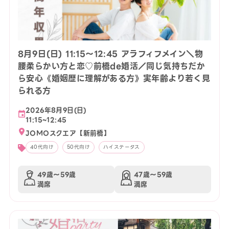
8月9日(日) 11:15〜12:45 アラフィフメイン＼物
腰柔らかい方と恋♡前橋de婚活／同じ気持ちだか
ら安心《婚姻歴に理解がある方》実年齢より若く見
られる方
2026年8月9日(日)
11:15~12:45
JOMOスクエア【新前橋】
40代向け
50代向け
ハイステータス
49歳〜59歳
47歳〜59歳
満席
満席