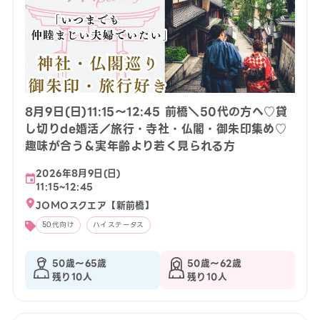
8月9日(日)11:15〜12:45 前橋＼50代の方へ♡貸
し切りde婚活／旅行・寺社・仏閣・御朱印集め♡
趣味が合う＆実年齢より若く見られる方
2026年8月9日(日)
11:15~12:45
JOMOスクエア【新前橋】
50代向け
ハイステータス
50歳〜65歳
50歳〜62歳
残り10人
残り10人