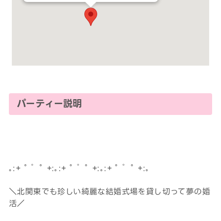
パーティー説明
｡:+ ﾟ ゜ﾟ +:｡:+ ﾟ ゜ﾟ +:｡:+ ﾟ ゜ﾟ +:｡
＼北関東でも珍しい綺麗な結婚式場を貸し切って夢の婚
活／