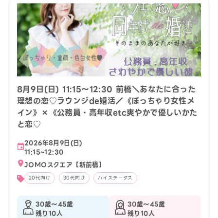
8月9日(日) 11:15〜12:30 前橋＼あなたに合った
理想の恋♡ラウンジde婚活／《ぽっちゃり女性メ
イン》×《公務員・高年収etc爽やかで優しいかた
と恋♡
2026年8月9日(日)
11:15~12:30
JOMOスクエア【新前橋】
20代向け
30代向け
ハイステータス
30歳〜45歳
30歳〜45歳
残り10人
残り10人