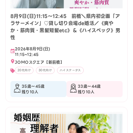
8月9日(日)11:15〜12:45 前橋＼県内初企画「ア
ラサーメイン」♡貸し切り会場de婚活／《爽や
か・筋肉質・黒髪短髪etc》＆《ハイスペック》男
性
2026年8月9日(日)
11:15~12:45
JOMOスクエア【新前橋】
20代向け
30代向け
ハイステータス
35歳〜45歳
33歳〜44歳
残り10人
残り10人