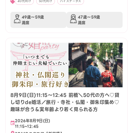
40代向け
50代向け
ハイステータス
49歳〜59歳
47歳〜59歳
満席
満席
8月9日(日)11:15〜12:45 前橋＼50代の方へ♡貸
し切りde婚活／旅行・寺社・仏閣・御朱印集め♡
趣味が合う＆実年齢より若く見られる方
2026年8月9日(日)
11:15~12:45