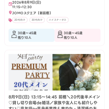
2026年8月9日(日)
11:15~12:30
JOMOスクエア【新前橋】
20代向け
30代向け
ハイステータス
30歳〜45歳
30歳〜45歳
残り10人
残り10人
8月9日(日) 13:15〜14:45 前橋＼20代後半メイン
♡貸し切り会場de婚活／家族や友人にも紹介しや
すい♡高年収or高身長男性＆爽やか・清潔感のあ