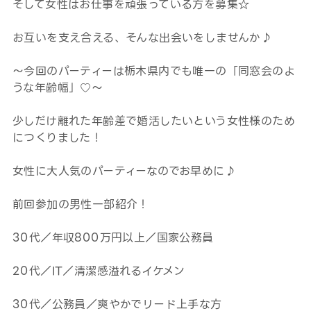
そして女性はお仕事を頑張っている方を募集☆
お互いを支え合える、そんな出会いをしませんか♪
～今回のパーティーは栃木県内でも唯一の「同窓会のよ
うな年齢幅」♡～
少しだけ離れた年齢差で婚活したいという女性様のため
につくりました！
女性に大人気のパーティーなのでお早めに♪
前回参加の男性一部紹介！
30代／年収800万円以上／国家公務員
20代／IT／清潔感溢れるイケメン
30代／公務員／爽やかでリード上手な方