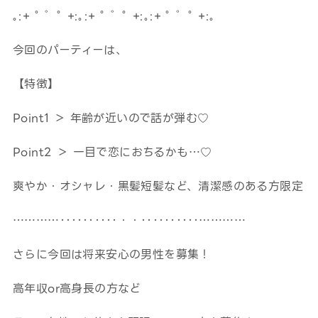
｡:+ ﾟ ゜ﾟ +:｡:+ ﾟ ゜ﾟ +:｡:+ ﾟ ゜ﾟ +:｡
今回のパーティーは、
【特徴】
Point1 ＞ 年齢が近いので話が弾む♡
Point2 ＞ 一目で恋におちるかも…♡
爽やか・オシャレ・黒髪短髪など、清潔感のある方限定
…………‥‥‥‥‥・・‥‥‥‥‥…………
さらに今回は将来安心の男性を募集！
高年収or高身長の方など