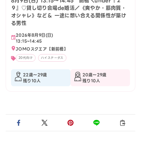
8月9日(日) 13:15〜14:45 前橋＼under『２
９』♡貸し切り会場de婚活／《爽やか・筋肉質・
オシャレ》など＆ 一途に想い合える関係性が築け
る男性
2026年8月9日(日)
13:15~14:45
JOMOスクエア【新前橋】
20代向け
ハイステータス
22歳〜29歳
20歳〜29歳
残り10人
残り10人