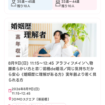
35歳〜45歳
33歳〜44歳
残り10人
残り10人
8月9日(日) 11:15〜12:45 アラフィフメイン＼物
腰柔らかい方と恋♡前橋de婚活／同じ気持ちだか
ら安心《婚姻歴に理解がある方》実年齢より若く見
られる方
2026年8月9日(日)
11:15~12:45
JOMOスクエア【新前橋】