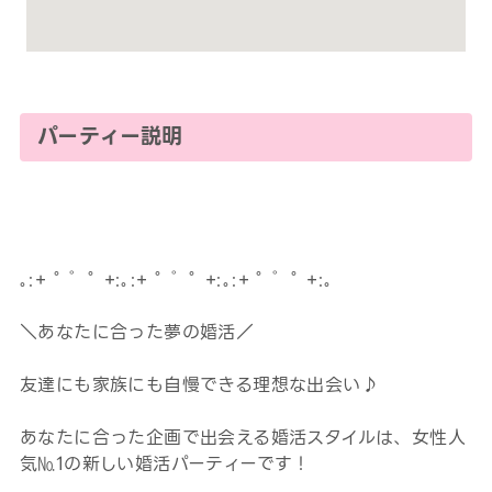
パーティー説明
｡:+ ﾟ ゜ﾟ +:｡:+ ﾟ ゜ﾟ +:｡:+ ﾟ ゜ﾟ +:｡
＼あなたに合った夢の婚活／
友達にも家族にも自慢できる理想な出会い♪
あなたに合った企画で出会える婚活スタイルは、女性人
気№1の新しい婚活パーティーです！