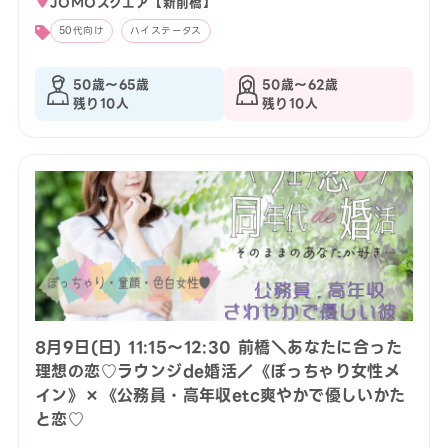
JOMOスクエア【新前橋】
50代向け
ハイステータス
50歳〜65歳
50歳〜62歳
残り10人
残り10人
8月9日(日) 11:15〜12:30 前橋＼あなたに合った
理想の恋♡ラウンジde婚活／《ぽっちゃり女性メ
イン》×《公務員・高年収etc爽やかで優しいかた
と恋♡