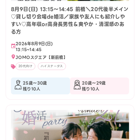
8月9日(日) 13:15〜14:45 前橋＼20代後半メイン
♡貸し切り会場de婚活／家族や友人にも紹介しや
すい♡高年収or高身長男性＆爽やか・清潔感のあ
る方
2026年8月9日(日)
13:15~14:45
JOMOスクエア【新前橋】
20代向け
ハイステータス
25歳〜30歳
20歳〜29歳
残り10人
残り10人