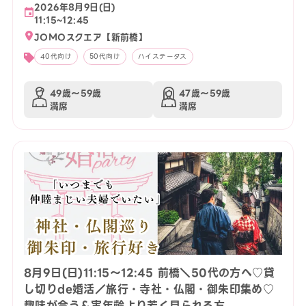
2026年8月9日(日)
11:15~12:45
JOMOスクエア【新前橋】
40代向け
50代向け
ハイステータス
49歳〜59歳
47歳〜59歳
満席
満席
8月9日(日)11:15〜12:45 前橋＼50代の方へ♡貸
し切りde婚活／旅行・寺社・仏閣・御朱印集め♡
趣味が合う＆実年齢より若く見られる方