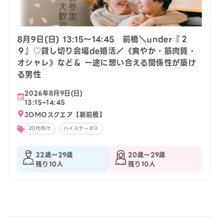
8月9日(日) 13:15〜14:45 前橋＼under『２
９』♡貸し切り会場de婚活／《爽やか・筋肉質・
オシャレ》など＆ 一途に想い合える関係性が築け
る男性
2026年8月9日(日)
13:15~14:45
JOMOスクエア【新前橋】
20代向け
ハイステータス
22歳〜29歳
20歳〜29歳
残り10人
残り10人