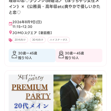
理想の恋♡ラウンジde婚活／《ぽっちゃり女性メ
イン》×《公務員・高年収etc爽やかで優しいかた
と恋♡
2026年8月9日(日)
11:15~12:30
JOMOスクエア【新前橋】
20代向け
30代向け
ハイステータス
30歳〜45歳
30歳〜45歳
残り10人
残り10人