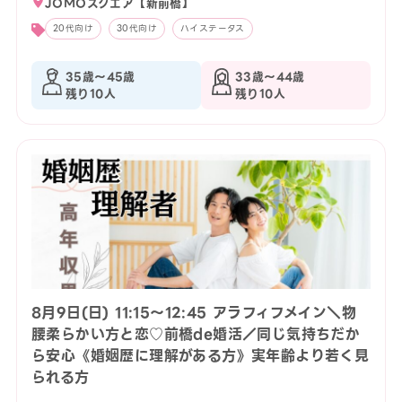
JOMOスクエア【新前橋】
20代向け
30代向け
ハイステータス
35歳〜45歳
33歳〜44歳
残り10人
残り10人
8月9日(日) 11:15〜12:45 アラフィフメイン＼物
腰柔らかい方と恋♡前橋de婚活／同じ気持ちだか
ら安心《婚姻歴に理解がある方》実年齢より若く見
られる方