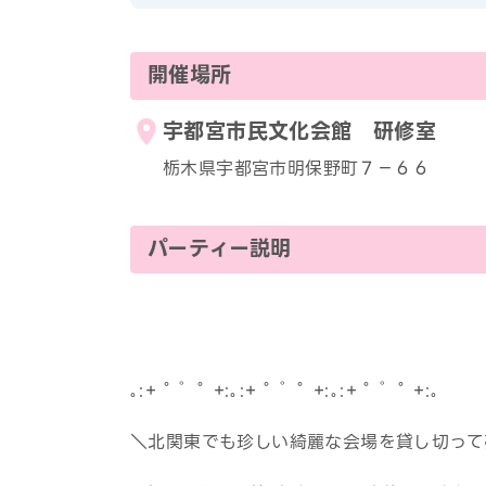
開催場所
宇都宮市民文化会館 研修室
栃木県宇都宮市明保野町７−６６
パーティー説明
｡:+ ﾟ ゜ﾟ +:｡:+ ﾟ ゜ﾟ +:｡:+ ﾟ ゜ﾟ +:｡
＼北関東でも珍しい綺麗な会場を貸し切って