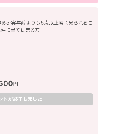
るor実年齢よりも5歳以上若く見られるこ
条件に当てはまる方
500
円
ントが終了しました