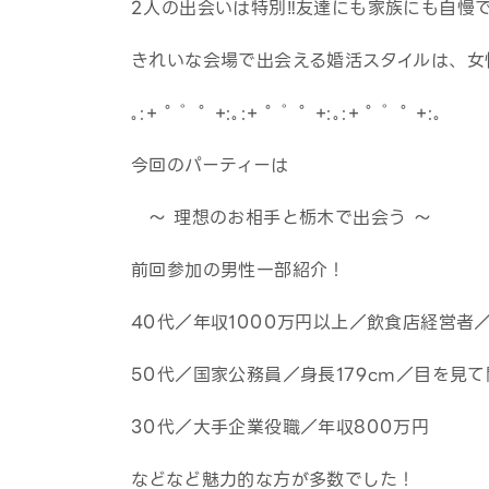
2人の出会いは特別‼友達にも家族にも自慢
きれいな会場で出会える婚活スタイルは、女
｡:+ ﾟ ゜ﾟ +:｡:+ ﾟ ゜ﾟ +:｡:+ ﾟ ゜ﾟ +:｡
今回のパーティーは
～ 理想のお相手と栃木で出会う ～
前回参加の男性一部紹介！
40代／年収1000万円以上／飲食店経営者
50代／国家公務員／身長179cm／目を見
30代／大手企業役職／年収800万円
などなど魅力的な方が多数でした！