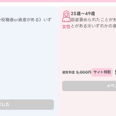
25歳〜49歳
or役職者or資産がある》いず
容姿褒められたことがあ
とがある※いずれかの
女性
5,000円
サイト特割
通常料金
イベ
ました