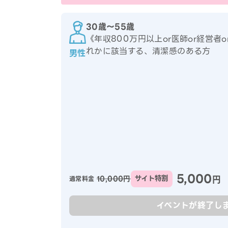
30歳〜55歳
《年収800万円以上or医師or経営者
れかに該当する、清潔感のある方
男性
5,000
円
10,000円
サイト特割
通常料金
イベントが終了し