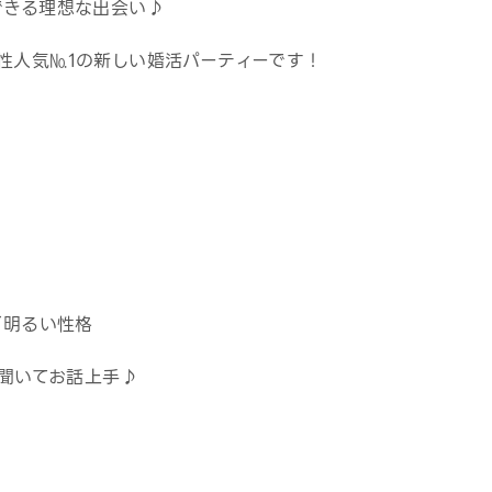
できる理想な出会い♪
性人気№1の新しい婚活パーティーです！
／明るい性格
て聞いてお話上手♪