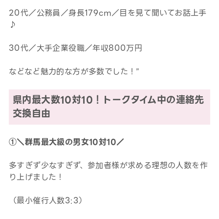
20代／公務員／身長179cm／目を見て聞いてお話上手
♪
30代／大手企業役職／年収800万円
などなど魅力的な方が多数でした！”
県内最大数10対10！トークタイム中の連絡先
交換自由
①＼群馬最大級の男女10対10／
多すぎず少なすぎず、参加者様が求める理想の人数を作
り上げました！
（最小催行人数3:3）