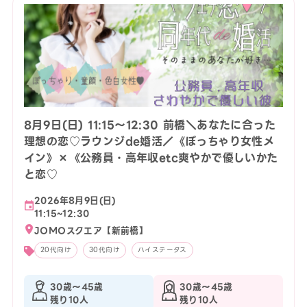
8月9日(日) 11:15〜12:30 前橋＼あなたに合った
理想の恋♡ラウンジde婚活／《ぽっちゃり女性メ
イン》×《公務員・高年収etc爽やかで優しいかた
と恋♡
2026年8月9日(日)
11:15~12:30
JOMOスクエア【新前橋】
20代向け
30代向け
ハイステータス
30歳〜45歳
30歳〜45歳
残り10人
残り10人