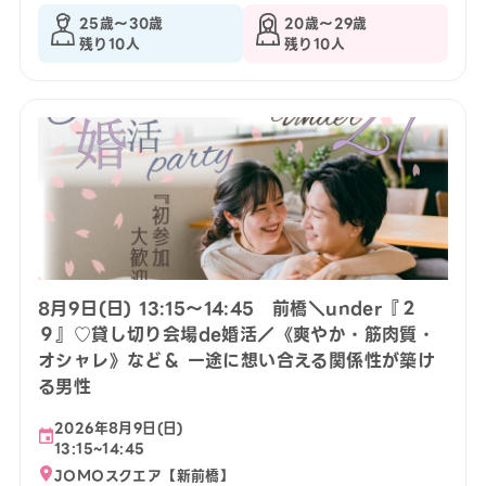
25歳〜30歳
20歳〜29歳
残り10人
残り10人
8月9日(日) 13:15〜14:45 前橋＼under『２
９』♡貸し切り会場de婚活／《爽やか・筋肉質・
オシャレ》など＆ 一途に想い合える関係性が築け
る男性
2026年8月9日(日)
13:15~14:45
JOMOスクエア【新前橋】