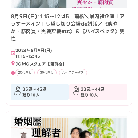
8月9日(日)11:15〜12:45 前橋＼県内初企画「ア
ラサーメイン」♡貸し切り会場de婚活／《爽や
か・筋肉質・黒髪短髪etc》＆《ハイスペック》男
性
2026年8月9日(日)
11:15~12:45
JOMOスクエア【新前橋】
20代向け
30代向け
ハイステータス
35歳〜45歳
33歳〜44歳
残り10人
残り10人