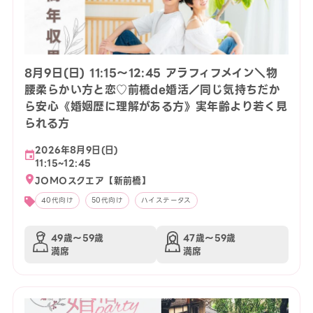
8月9日(日) 11:15〜12:45 アラフィフメイン＼物
腰柔らかい方と恋♡前橋de婚活／同じ気持ちだか
ら安心《婚姻歴に理解がある方》実年齢より若く見
られる方
2026年8月9日(日)
11:15~12:45
JOMOスクエア【新前橋】
40代向け
50代向け
ハイステータス
49歳〜59歳
47歳〜59歳
満席
満席