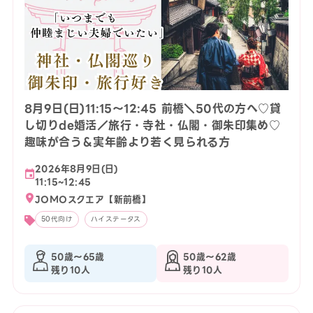
8月9日(日)11:15〜12:45 前橋＼50代の方へ♡貸
し切りde婚活／旅行・寺社・仏閣・御朱印集め♡
趣味が合う＆実年齢より若く見られる方
2026年8月9日(日)
11:15~12:45
JOMOスクエア【新前橋】
50代向け
ハイステータス
50歳〜65歳
50歳〜62歳
残り10人
残り10人