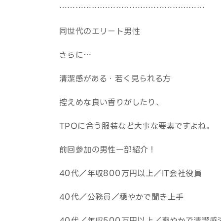
………………………………………………
同世代のエリート男性
さらに…
清潔感がある・若く見られる方
控えめな良い香りがしたり、
TPOに合う服装など大事な要素ですよね。
前回参加の男性一部紹介！
40代／年収800万円以上／IT会社役員
40代／公務員／穏やかで聞き上手
40代／年収500万円以上／爽やかで清潔感