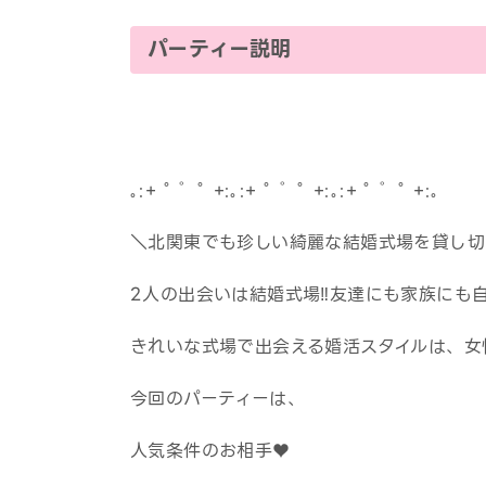
パーティー説明
｡:+ ﾟ ゜ﾟ +:｡:+ ﾟ ゜ﾟ +:｡:+ ﾟ ゜ﾟ +:｡
＼北関東でも珍しい綺麗な結婚式場を貸し切
2人の出会いは結婚式場‼友達にも家族にも
きれいな式場で出会える婚活スタイルは、女
今回のパーティーは、
人気条件のお相手♥