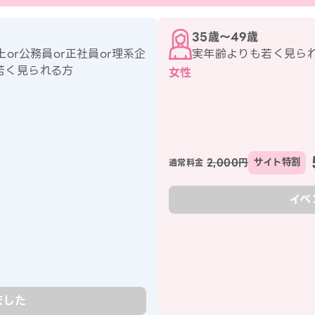
35歳〜49歳
or公務員or正社員or理系企
実年齢よりも若く見ら
若く見られる方
女性
2,000円
サイト特割
通常料金
イベ
ました