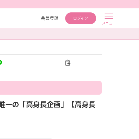
会員登録
ログイン
メニュー
／県内唯一の「高身長企画」【高身長