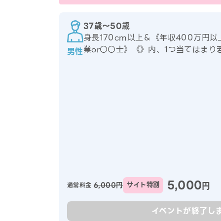
37歳〜50歳
身長170cm以上＆《年収400万円以上
業or〇〇士》《》内、1つ当てはまり
男性
5,000
円
6,000円
サイト特割
通常料金
イベントが終了し