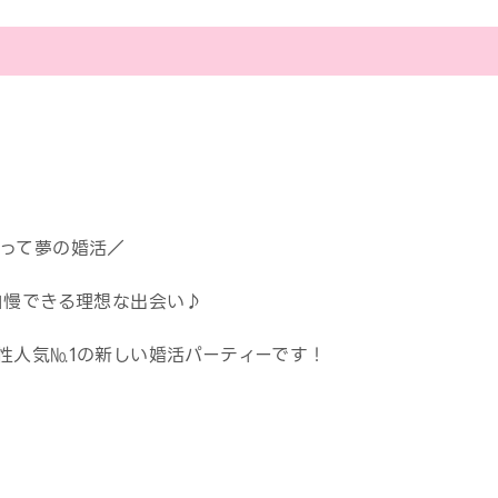
って夢の婚活／
自慢できる理想な出会い♪
性人気№1の新しい婚活パーティーです！