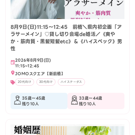
8月9日(日)11:15〜12:45 前橋＼県内初企画「ア
ラサーメイン」♡貸し切り会場de婚活／《爽や
か・筋肉質・黒髪短髪etc》＆《ハイスペック》男
性
2026年8月9日(日)
11:15~12:45
JOMOスクエア【新前橋】
20代向け
30代向け
ハイステータス
35歳〜45歳
33歳〜44歳
残り10人
残り10人