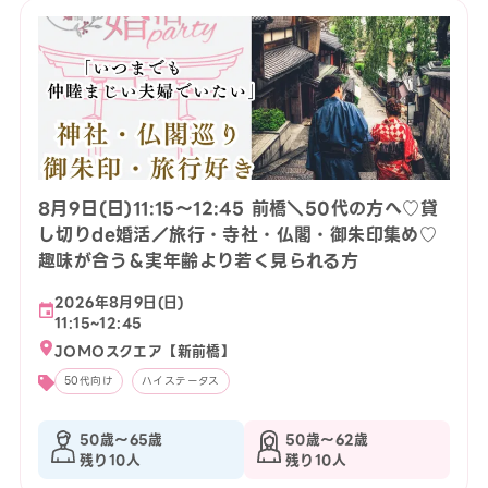
8月9日(日)11:15〜12:45 前橋＼50代の方へ♡貸
し切りde婚活／旅行・寺社・仏閣・御朱印集め♡
趣味が合う＆実年齢より若く見られる方
2026年8月9日(日)
11:15~12:45
JOMOスクエア【新前橋】
50代向け
ハイステータス
50歳〜65歳
50歳〜62歳
残り10人
残り10人