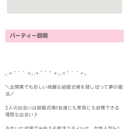
パーティー説明
｡:+ ﾟ ゜ﾟ +:｡:+ ﾟ ゜ﾟ +:｡:+ ﾟ ゜ﾟ +:｡
＼北関東でも珍しい綺麗な結婚式場を貸し切って夢の婚
活／
2人の出会いは結婚式場‼友達にも家族にも自慢できる
理想な出会い♪
きれいな式場で出会える婚活スタイルは、女性人気№1