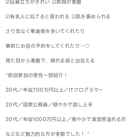
☑目鼻立ちがきれい ☑笑顔が素敵
☑有名人に似てると言われる ☑肌を褒められる
さり気なく車道側を歩いてくれたり
事前にお店の予約をしてくれたり…♡
見た目から素敵で、頼れる彼と出会える
”前回参加の男性一部紹介！
30代／年収700万円以上／ITプログラマー
20代／国家公務員／穏やかで話し上手
30代／年収1000万円以上／爽やかで清潔感溢れる方
などなど魅力的な方が多数でした！ ”