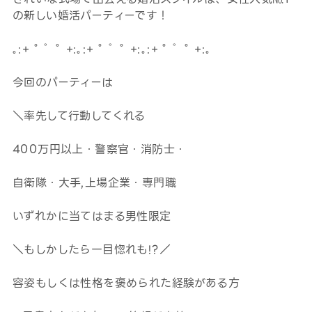
の新しい婚活パーティーです！
｡:+ ﾟ ゜ﾟ +:｡:+ ﾟ ゜ﾟ +:｡:+ ﾟ ゜ﾟ +:｡
今回のパーティーは
＼率先して行動してくれる
400万円以上・警察官・消防士・
自衛隊・大手,上場企業・専門職
いずれかに当てはまる男性限定
＼もしかしたら一目惚れも!?／
容姿もしくは性格を褒められた経験がある方