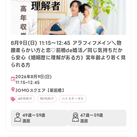
8月9日(日) 11:15〜12:45 アラフィフメイン＼物
腰柔らかい方と恋♡前橋de婚活／同じ気持ちだか
ら安心《婚姻歴に理解がある方》実年齢より若く見
られる方
2026年8月9日(日)
11:15~12:45
JOMOスクエア【新前橋】
40代向け
50代向け
ハイステータス
49歳〜59歳
47歳〜59歳
満席
満席