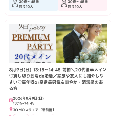
30歳〜45歳
30歳〜45歳
残り10人
残り10人
8月9日(日) 13:15〜14:45 前橋＼20代後半メイン
♡貸し切り会場de婚活／家族や友人にも紹介しや
すい♡高年収or高身長男性＆爽やか・清潔感のあ
る方
2026年8月9日(日)
13:15~14:45
JOMOスクエア【新前橋】