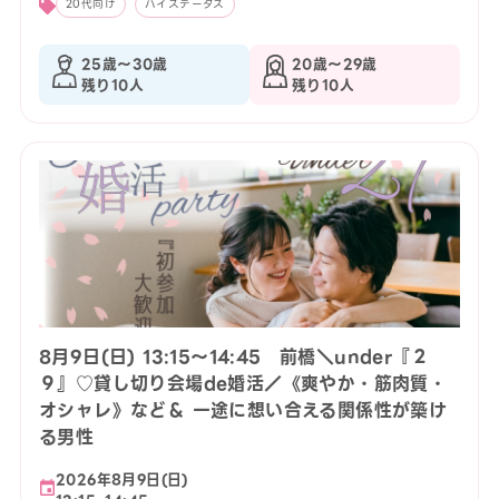
20代向け
ハイステータス
25歳〜30歳
20歳〜29歳
残り10人
残り10人
8月9日(日) 13:15〜14:45 前橋＼under『２
９』♡貸し切り会場de婚活／《爽やか・筋肉質・
オシャレ》など＆ 一途に想い合える関係性が築け
る男性
2026年8月9日(日)