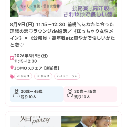
8月9日(日) 11:15〜12:30 前橋＼あなたに合った
理想の恋♡ラウンジde婚活／《ぽっちゃり女性メ
イン》×《公務員・高年収etc爽やかで優しいかた
と恋♡
2026年8月9日(日)
11:15~12:30
JOMOスクエア【新前橋】
20代向け
30代向け
ハイステータス
30歳〜45歳
30歳〜45歳
残り10人
残り10人