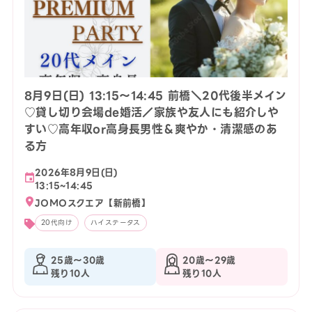
8月9日(日) 13:15〜14:45 前橋＼20代後半メイン
♡貸し切り会場de婚活／家族や友人にも紹介しや
すい♡高年収or高身長男性＆爽やか・清潔感のあ
る方
2026年8月9日(日)
13:15~14:45
JOMOスクエア【新前橋】
20代向け
ハイステータス
25歳〜30歳
20歳〜29歳
残り10人
残り10人