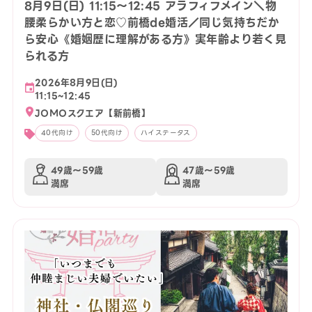
8月9日(日) 11:15〜12:45 アラフィフメイン＼物
腰柔らかい方と恋♡前橋de婚活／同じ気持ちだか
ら安心《婚姻歴に理解がある方》実年齢より若く見
られる方
2026年8月9日(日)
11:15~12:45
JOMOスクエア【新前橋】
40代向け
50代向け
ハイステータス
49歳〜59歳
47歳〜59歳
満席
満席