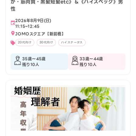
か・筋肉質・黒髪短髪etc》＆《ハイスペック》男
性
2026年8月9日(日)
11:15~12:45
JOMOスクエア【新前橋】
20代向け
30代向け
ハイステータス
35歳〜45歳
33歳〜44歳
残り10人
残り10人