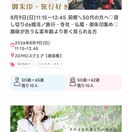
8月9日(日)11:15〜12:45 前橋＼50代の方へ♡貸
し切りde婚活／旅行・寺社・仏閣・御朱印集め♡
趣味が合う＆実年齢より若く見られる方
2026年8月9日(日)
11:15~12:45
JOMOスクエア【新前橋】
50代向け
ハイステータス
50歳〜65歳
50歳〜62歳
残り10人
残り10人