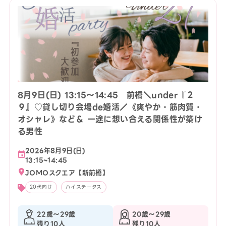
8月9日(日) 13:15〜14:45 前橋＼under『２
９』♡貸し切り会場de婚活／《爽やか・筋肉質・
オシャレ》など＆ 一途に想い合える関係性が築け
る男性
2026年8月9日(日)
13:15~14:45
JOMOスクエア【新前橋】
20代向け
ハイステータス
22歳〜29歳
20歳〜29歳
残り10人
残り10人