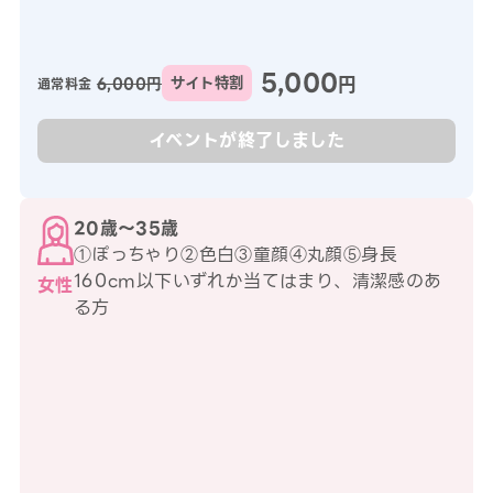
5,000
円
6,000円
サイト特割
通常料金
イベントが終了しました
20歳〜35歳
①ぽっちゃり②色白③童顔④丸顔⑤身長
160cm以下いずれか当てはまり、清潔感のあ
女性
る方