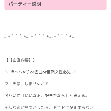
パーティー説明
｡:+ ﾟ ゜ﾟ +:｡:+ ﾟ ゜ﾟ +:｡:+ ﾟ ゜ﾟ +:｡
【【企画内容】】
＼ ぽっちゃりor色白or童顔女性必見 ／
フェチ恋、しませんか？
お互いに『いいなぁ、好きだなぁ』と思える。
そんな恋が見つかったら、ドキドキが止まらない