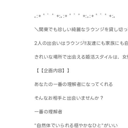
｡:+ ﾟ ゜ﾟ +:｡:+ ﾟ ゜ﾟ +:｡:+ ﾟ ゜ﾟ +:｡
＼関東でも珍しい綺麗なラウンジを貸し切っ
2人の出会いはラウンジ‼友達にも家族にも
きれいな場所で出会える婚活スタイルは、女
【【企画内容】】
あなたの一番の理解者になってくれる
そんなお相手と出会いませんか？
一番の理解者
”自然体でいられる穏やかなひと”がいい