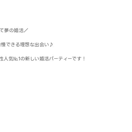
て夢の婚活／
自慢できる理想な出会い♪
性人気№1の新しい婚活パーティーです！