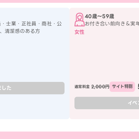
40歳〜59歳
員・士業・正社員・商社・公
お付き合い前向き＆実
、清潔感のある方
女性
2,000円
サイト特割
通常料金
ました
イベ