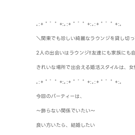
｡:+ ﾟ ゜ﾟ +:｡:+ ﾟ ゜ﾟ +:｡:+ ﾟ ゜ﾟ +:｡
＼関東でも珍しい綺麗なラウンジを貸し切っ
2人の出会いはラウンジ‼友達にも家族にも
きれいな場所で出会える婚活スタイルは、女
｡:+ ﾟ ゜ﾟ +:｡:+ ﾟ ゜ﾟ +:｡:+ ﾟ ゜ﾟ +:｡
今回のパーティーは、
～飾らない関係でいたい～
良い方いたら、結婚したい