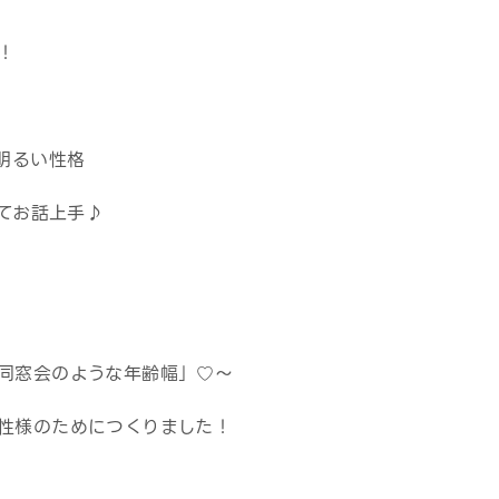
！
明るい性格
いてお話上手♪
同窓会のような年齢幅」♡～
性様のためにつくりました！