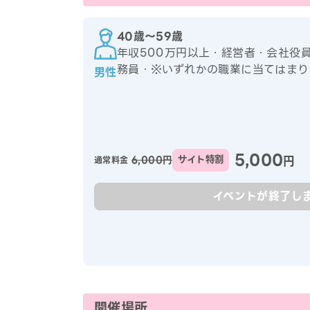
40歳〜59歳
年収500万円以上・経営者・会社役
務員・※いずれかの職業に当てはまり
男性
5,000
円
6,000円
サイト特割
通常料金
イベントが終了し
開催場所