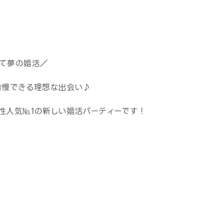
て夢の婚活／
自慢できる理想な出会い♪
性人気№1の新しい婚活パーティーです！