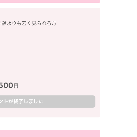
年齢よりも若く見られる方
500
円
ントが終了しました