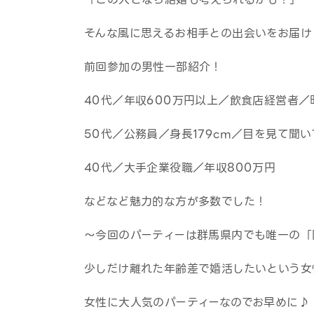
そんな風に思えるお相手との出会いをお届け
前回参加の男性一部紹介！
40代／年収600万円以上／飲食店経営者／
50代／公務員／身長179cm／目を見て聞
40代／大手企業役職／年収800万円
などなど魅力的な方が多数でした！
～今回のパーティーは群馬県内でも唯一の「
少しだけ離れた年齢差で婚活したいという女
女性に大人気のパーティーなのでお早めに♪