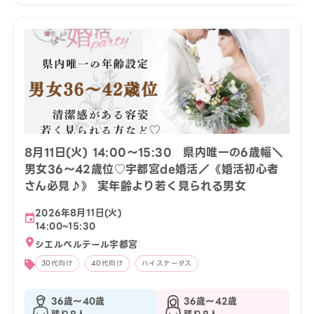
8月11日(火) 14:00〜15:30 県内唯一の6歳幅＼
男女36～42歳位♡宇都宮de婚活／《婚活初心者
さん必見♪》 実年齢より若く見られる男女
2026年8月11日(火)
14:00~15:30
シエルベルテール宇都宮
30代向け
40代向け
ハイステータス
36歳〜40歳
36歳〜42歳