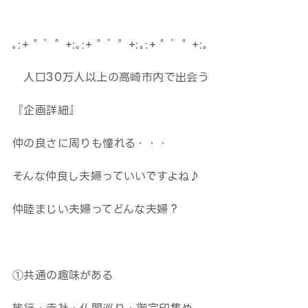
｡:+ ﾟ ゜ﾟ +:｡:+ ﾟ ゜ﾟ +:｡:+ ﾟ ゜ﾟ +:｡
人口30万人以上の高崎市内で出会う
『企画詳細』
仲の良さに周りも憧れる・・・
そんな仲良し夫婦っていいですよね♪
仲睦まじい夫婦ってどんな夫婦？
①共通の趣味がある