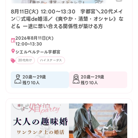
8月11日(火) 12:00〜13:30 宇都宮＼20代メイ
ン♡式場de婚活／《爽やか・清楚・オシャレ》な
ど＆ 一途に想い合える関係性が築ける方
2026年8月11日(火)
12:00~13:30
シエルベルテール宇都宮
20代向け
ハイステータス
20歳〜29歳
20歳〜29歳
残り10人
残り10人