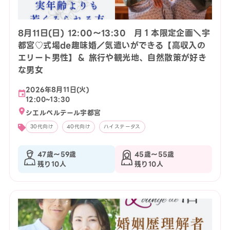
8月11日(日) 12:00〜13:30 月１本限定企画＼宇
都宮♡式場de趣味婚／気遣いができる【高収入の
エリート男性】＆ 旅行や観光地、自然散策が好き
な男女
2026年8月11日(火)
12:00~13:30
シエルベルテール宇都宮
30代向け
40代向け
ハイステータス
47歳〜59歳
45歳〜55歳
残り10人
残り10人