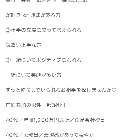
旅行・寺社・仏閣巡り・御宗印集め
が好き or 興味がある方
②相手の立場に立って考えられる
気遣い上手な方
③一緒にいてポジティブになれる
一緒にいて笑顔が多い方
ずっと仲良しでいられるお相手を探しませんか♡
前回参加の男性一部紹介！
40代／年収1,200万円以上／食品会社役員
40代／公務員／清潔感があって穏やか