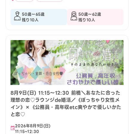
50歳〜65歳
50歳〜62歳
残り10人
残り10人
8月9日(日) 11:15〜12:30 前橋＼あなたに合った
理想の恋♡ラウンジde婚活／《ぽっちゃり女性メ
イン》×《公務員・高年収etc爽やかで優しいかた
と恋♡
2026年8月9日(日)
11:15~12:30