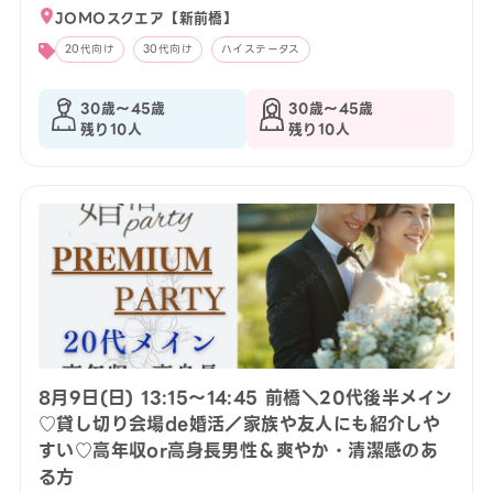
JOMOスクエア【新前橋】
20代向け
30代向け
ハイステータス
30歳〜45歳
30歳〜45歳
残り10人
残り10人
8月9日(日) 13:15〜14:45 前橋＼20代後半メイン
♡貸し切り会場de婚活／家族や友人にも紹介しや
すい♡高年収or高身長男性＆爽やか・清潔感のあ
る方