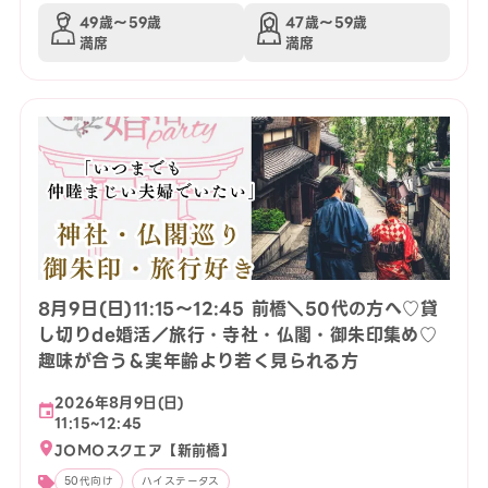
49歳〜59歳
47歳〜59歳
満席
満席
8月9日(日)11:15〜12:45 前橋＼50代の方へ♡貸
し切りde婚活／旅行・寺社・仏閣・御朱印集め♡
趣味が合う＆実年齢より若く見られる方
2026年8月9日(日)
11:15~12:45
JOMOスクエア【新前橋】
50代向け
ハイステータス