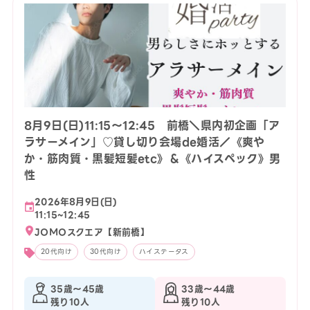
8月9日(日)11:15〜12:45 前橋＼県内初企画「ア
ラサーメイン」♡貸し切り会場de婚活／《爽や
か・筋肉質・黒髪短髪etc》＆《ハイスペック》男
性
2026年8月9日(日)
11:15~12:45
JOMOスクエア【新前橋】
20代向け
30代向け
ハイステータス
35歳〜45歳
33歳〜44歳
残り10人
残り10人