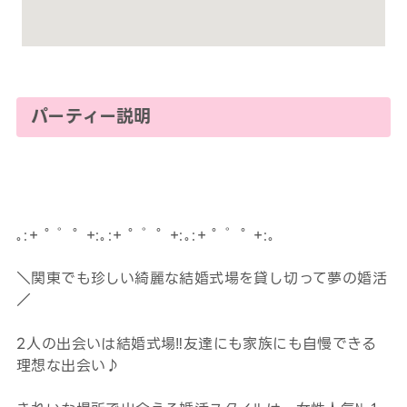
パーティー説明
｡:+ ﾟ ゜ﾟ +:｡:+ ﾟ ゜ﾟ +:｡:+ ﾟ ゜ﾟ +:｡
＼関東でも珍しい綺麗な結婚式場を貸し切って夢の婚活
／
2人の出会いは結婚式場‼友達にも家族にも自慢できる
理想な出会い♪