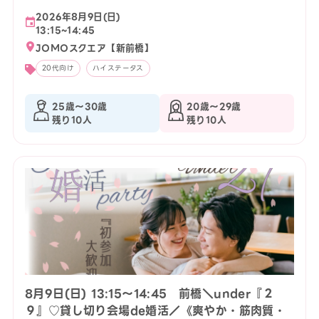
2026年8月9日(日)
13:15~14:45
JOMOスクエア【新前橋】
20代向け
ハイステータス
25歳〜30歳
20歳〜29歳
残り10人
残り10人
8月9日(日) 13:15〜14:45 前橋＼under『２
９』♡貸し切り会場de婚活／《爽やか・筋肉質・