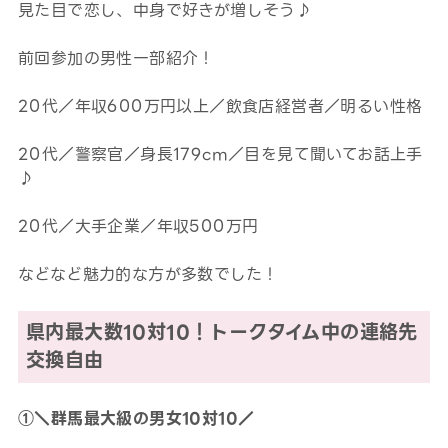
見た目で恋し、中身で好きが増しそう♪
前回参加の男性一部紹介！
20代／年収600万円以上／飲食店経営者／明るい性格
20代／警察官／身長179cm／目を見て聞いてお話上手
♪
20代／大手企業／年収500万円
などなど魅力的な方が多数でした！
県内最大数10対10！トークタイム中の連絡先
交換自由
①＼群馬最大級の男女10対10／