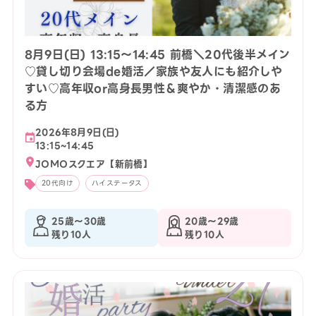
8月9日(日) 13:15〜14:45 前橋＼20代後半メイン
♡貸し切り会場de婚活／家族や友人にも紹介しや
すい♡高年収or高身長男性＆爽やか・清潔感のあ
る方
2026年8月9日(日)
13:15~14:45
JOMOスクエア【新前橋】
20代向け
ハイステータス
25歳〜30歳
20歳〜29歳
残り10人
残り10人