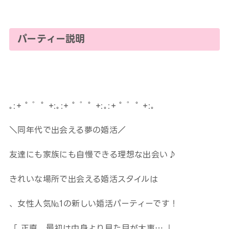
パーティー説明
｡:+ ﾟ ゜ﾟ +:｡:+ ﾟ ゜ﾟ +:｡:+ ﾟ ゜ﾟ +:｡
＼同年代で出会える夢の婚活／
友達にも家族にも自慢できる理想な出会い♪
きれいな場所で出会える婚活スタイルは
、女性人気№1の新しい婚活パーティーです！
「 正直、最初は中身より見た目が大事… 」