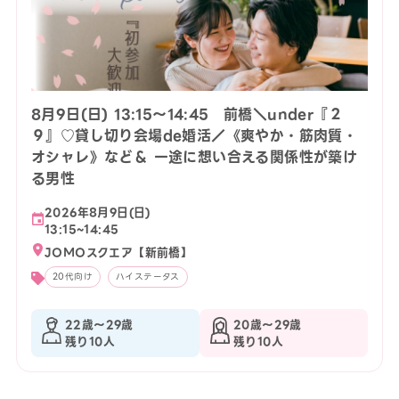
8月9日(日) 13:15〜14:45 前橋＼under『２
９』♡貸し切り会場de婚活／《爽やか・筋肉質・
オシャレ》など＆ 一途に想い合える関係性が築け
る男性
2026年8月9日(日)
13:15~14:45
JOMOスクエア【新前橋】
20代向け
ハイステータス
22歳〜29歳
20歳〜29歳
残り10人
残り10人