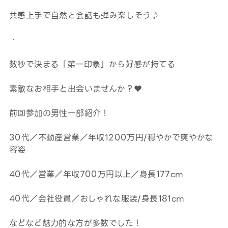
共感上手で自然と会話も弾み楽しそう♪
・
数秒で決まる「第一印象」から好感が持てる
素敵なお相手と出会いませんか？​​​​​​♥
前回参加の男性一部紹介！
30代／不動産営業／年収1200万円/穏やかで爽やかな
容姿
40代／営業／年収700万円以上／身長177cm
40代／会社役員／おしゃれな服装/身長181cm
などなど魅力的な方が多数でした！