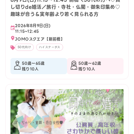
し切りde婚活／旅行・寺社・仏閣・御朱印集め♡
趣味が合う＆実年齢より若く見られる方
2026年8月9日(日)
11:15~12:45
JOMOスクエア【新前橋】
50代向け
ハイステータス
50歳〜65歳
50歳〜62歳
残り10人
残り10人