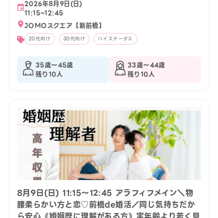
2026年8月9日(日)
11:15~12:45
JOMOスクエア【新前橋】
20代向け
30代向け
ハイステータス
35歳〜45歳
33歳〜44歳
残り10人
残り10人
8月9日(日) 11:15〜12:45 アラフィフメイン＼物
腰柔らかい方と恋♡前橋de婚活／同じ気持ちだか
ら安心《婚姻歴に理解がある方》実年齢より若く見