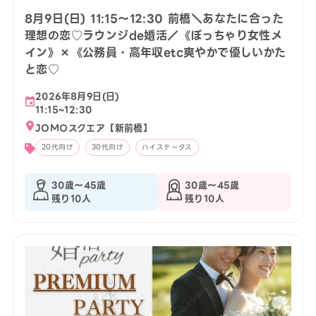
8月9日(日) 11:15〜12:30 前橋＼あなたに合った
理想の恋♡ラウンジde婚活／《ぽっちゃり女性メ
イン》×《公務員・高年収etc爽やかで優しいかた
と恋♡
2026年8月9日(日)
11:15~12:30
JOMOスクエア【新前橋】
20代向け
30代向け
ハイステータス
30歳〜45歳
30歳〜45歳
残り10人
残り10人