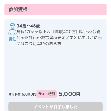
参加資格
34歳〜46歳
身長170cm以上＆《年収400万円以上or公務
員or正社員or経営者or安定企業》いずれかに当
男性
てはまり清潔感のある方
5,000
円
6,000円
サイト特割
通常料金
イベントが終了しました