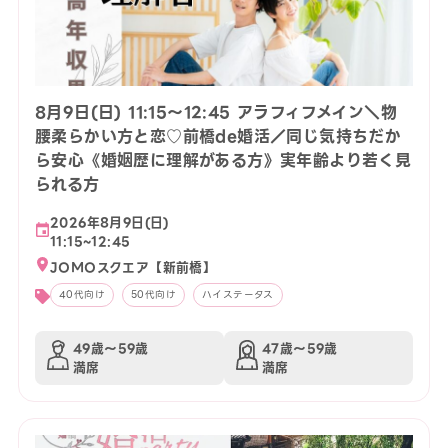
8月9日(日) 11:15〜12:45 アラフィフメイン＼物
腰柔らかい方と恋♡前橋de婚活／同じ気持ちだか
ら安心《婚姻歴に理解がある方》実年齢より若く見
られる方
2026年8月9日(日)
11:15~12:45
JOMOスクエア【新前橋】
40代向け
50代向け
ハイステータス
49歳〜59歳
47歳〜59歳
満席
満席