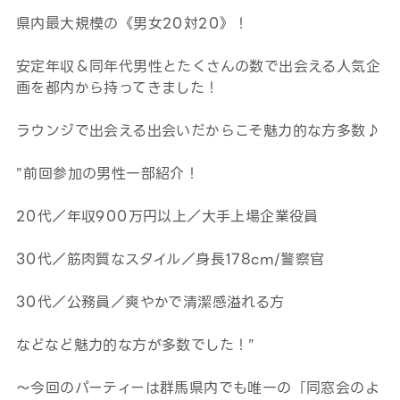
県内最大規模の《男女20対20》！
安定年収＆同年代男性とたくさんの数で出会える人気企
画を都内から持ってきました！
ラウンジで出会える出会いだからこそ魅力的な方多数♪
”前回参加の男性一部紹介！
20代／年収900万円以上／大手上場企業役員
30代／筋肉質なスタイル／身長178cm/警察官
30代／公務員／爽やかで清潔感溢れる方
などなど魅力的な方が多数でした！”
～今回のパーティーは群馬県内でも唯一の「同窓会のよ