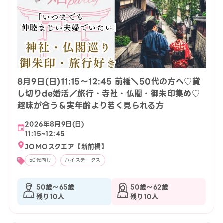
8月9日(日)11:15〜12:45 前橋＼50代の方へ♡貸
し切りde婚活／旅行・寺社・仏閣・御朱印集め♡
趣味が合う＆実年齢より若く見られる方
2026年8月9日(日)
11:15~12:45
JOMOスクエア【新前橋】
50代向け
ハイステータス
50歳〜65歳
50歳〜62歳
残り10人
残り10人