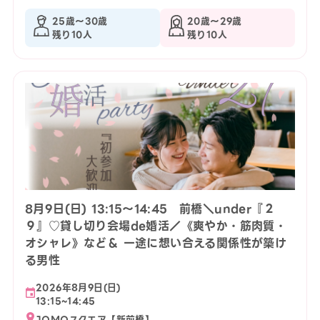
25歳〜30歳
20歳〜29歳
残り10人
残り10人
8月9日(日) 13:15〜14:45 前橋＼under『２
９』♡貸し切り会場de婚活／《爽やか・筋肉質・
オシャレ》など＆ 一途に想い合える関係性が築け
る男性
2026年8月9日(日)
13:15~14:45
JOMOスクエア【新前橋】