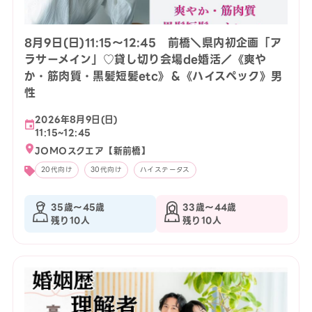
8月9日(日)11:15〜12:45 前橋＼県内初企画「ア
ラサーメイン」♡貸し切り会場de婚活／《爽や
か・筋肉質・黒髪短髪etc》＆《ハイスペック》男
性
2026年8月9日(日)
11:15~12:45
JOMOスクエア【新前橋】
20代向け
30代向け
ハイステータス
35歳〜45歳
33歳〜44歳
残り10人
残り10人