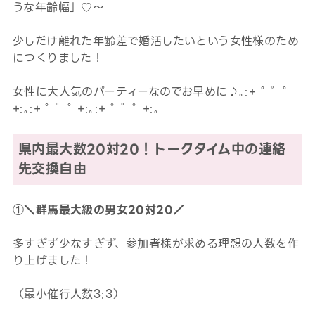
うな年齢幅」♡～
少しだけ離れた年齢差で婚活したいという女性様のため
につくりました！
女性に大人気のパーティーなのでお早めに♪
｡:+ ﾟ ゜ﾟ
+:｡:+ ﾟ ゜ﾟ +:｡:+ ﾟ ゜ﾟ +:｡
県内最大数
20対20
！トークタイム中の連絡
先交換自由
①＼群馬最大級の男女20対20／
多すぎず少なすぎず、参加者様が求める理想の人数を作
り上げました！
（最小催行人数3:3）