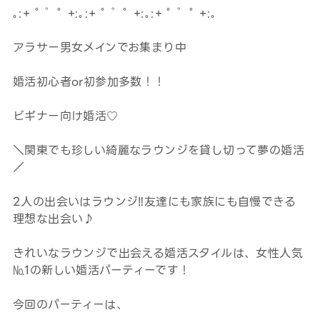
｡:+ ﾟ ゜ﾟ +:｡:+ ﾟ ゜ﾟ +:｡:+ ﾟ ゜ﾟ +:｡
アラサー男女メインでお集まり中
婚活初心者or初参加多数！！
ビギナー向け婚活♡
＼関東でも珍しい綺麗なラウンジを貸し切って夢の婚活
／
2人の出会いはラウンジ‼友達にも家族にも自慢できる
理想な出会い♪
きれいなラウンジで出会える婚活スタイルは、女性人気
№1の新しい婚活パーティーです！
今回のパーティーは、