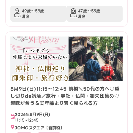
49歳〜59歳
47歳〜59歳
満席
満席
8月9日(日)11:15〜12:45 前橋＼50代の方へ♡貸
し切りde婚活／旅行・寺社・仏閣・御朱印集め♡
趣味が合う＆実年齢より若く見られる方
2026年8月9日(日)
11:15~12:45
JOMOスクエア【新前橋】