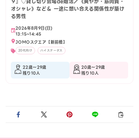
９』♡貸し切り会場de婚活／《爽やか・筋肉質・
オシャレ》など＆ 一途に想い合える関係性が築け
る男性
2026年8月9日(日)
13:15~14:45
JOMOスクエア【新前橋】
20代向け
ハイステータス
22歳〜29歳
20歳〜29歳
残り10人
残り10人