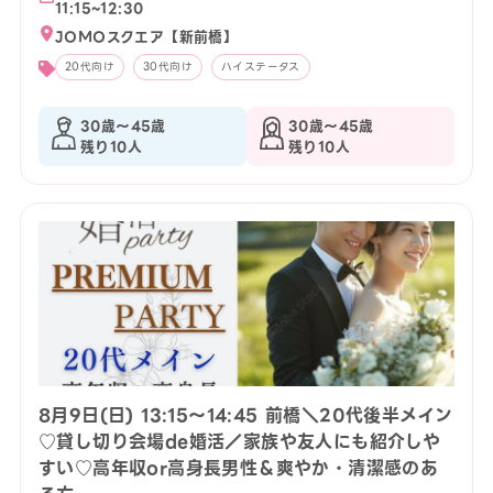
11:15~12:30
JOMOスクエア【新前橋】
20代向け
30代向け
ハイステータス
30歳〜45歳
30歳〜45歳
残り10人
残り10人
8月9日(日) 13:15〜14:45 前橋＼20代後半メイン
♡貸し切り会場de婚活／家族や友人にも紹介しや
すい♡高年収or高身長男性＆爽やか・清潔感のあ