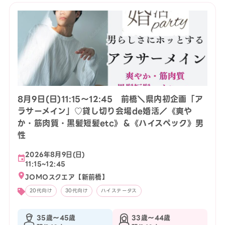
8月9日(日)11:15〜12:45 前橋＼県内初企画「ア
ラサーメイン」♡貸し切り会場de婚活／《爽や
か・筋肉質・黒髪短髪etc》＆《ハイスペック》男
性
2026年8月9日(日)
11:15~12:45
JOMOスクエア【新前橋】
20代向け
30代向け
ハイステータス
35歳〜45歳
33歳〜44歳