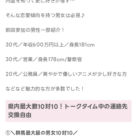
内面を知って更に好きが増す…
そんな恋愛傾向を持つ男女は必見♪
前回参加の男性一部紹介！
30代／年収600万円以上／身長181cm
30代／営業／身長178cm/警察官
20代／公務員／爽やかで優しいアニメが少し好きな方
などなど魅力的な方が多数でした！
県内最大数10対10！トークタイム中の連絡先
交換自由
①＼群馬最大級の男女10対10／