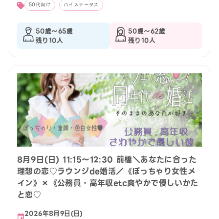
50代向け
ハイステータス
50歳〜65歳
50歳〜62歳
残り10人
残り10人
8月9日(日) 11:15〜12:30 前橋＼あなたに合った
理想の恋♡ラウンジde婚活／《ぽっちゃり女性メ
イン》×《公務員・高年収etc爽やかで優しいかた
と恋♡
2026年8月9日(日)