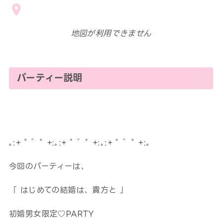
地図が利用できません
パーティー説明
｡:+ ﾟ ゜ﾟ +:｡:+ ﾟ ゜ﾟ +:｡:+ ﾟ ゜ﾟ +:｡
今回のパーティーは、
「 はじめての結婚は、貴方と 」
初婚男女限定♡PARTY