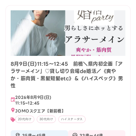
8月9日(日)11:15〜12:45 前橋＼県内初企画「ア
ラサーメイン」♡貸し切り会場de婚活／《爽や
か・筋肉質・黒髪短髪etc》＆《ハイスペック》男
性
2026年8月9日(日)
11:15~12:45
JOMOスクエア【新前橋】
20代向け
30代向け
ハイステータス
35歳〜45歳
33歳〜44歳