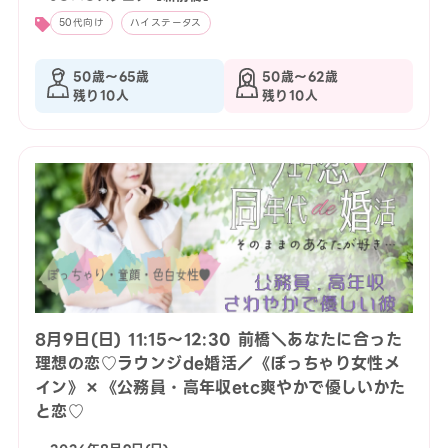
50代向け
ハイステータス
50歳〜65歳
50歳〜62歳
残り10人
残り10人
8月9日(日) 11:15〜12:30 前橋＼あなたに合った
理想の恋♡ラウンジde婚活／《ぽっちゃり女性メ
イン》×《公務員・高年収etc爽やかで優しいかた
と恋♡