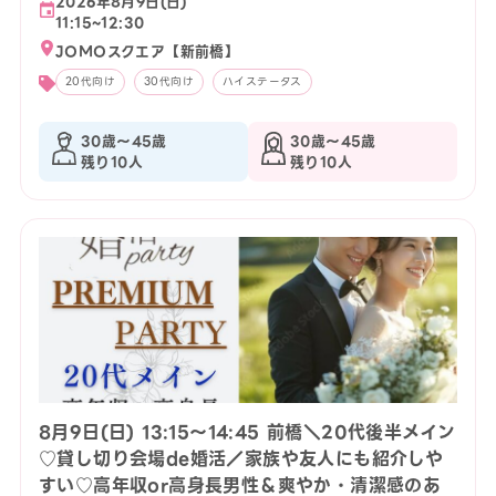
2026年8月9日(日)
11:15~12:30
JOMOスクエア【新前橋】
20代向け
30代向け
ハイステータス
30歳〜45歳
30歳〜45歳
残り10人
残り10人
8月9日(日) 13:15〜14:45 前橋＼20代後半メイン
♡貸し切り会場de婚活／家族や友人にも紹介しや
すい♡高年収or高身長男性＆爽やか・清潔感のあ