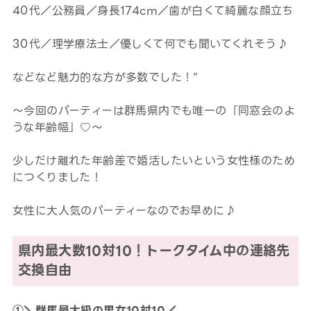
40代／公務員／身長174cm／歯が白くて綺麗な顔立ち
30代／理学療法士／優しくて何でも聞いてくれそう♪
などなど魅力的な方が多数でした！”
～今回のパーティーは群馬県内でも唯一の「同窓会のよ
うな年齢幅」♡～
少しだけ離れた年齢差で婚活したいという女性様のため
につくりました！
女性に大人気のパーティーなのでお早めに♪
県内最大数10対10！トークタイム中の連絡先
交換自由
①＼群馬最大級の男女10対10／