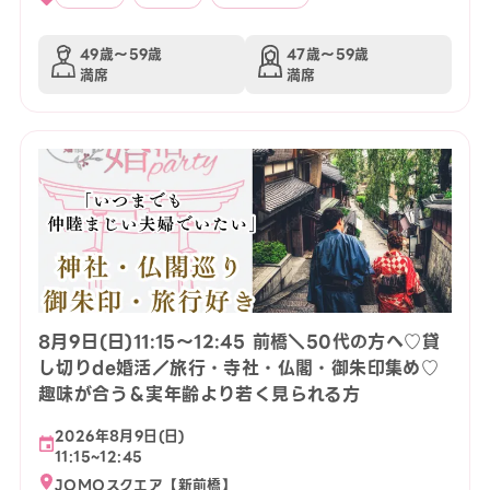
49歳〜59歳
47歳〜59歳
満席
満席
8月9日(日)11:15〜12:45 前橋＼50代の方へ♡貸
し切りde婚活／旅行・寺社・仏閣・御朱印集め♡
趣味が合う＆実年齢より若く見られる方
2026年8月9日(日)
11:15~12:45
JOMOスクエア【新前橋】