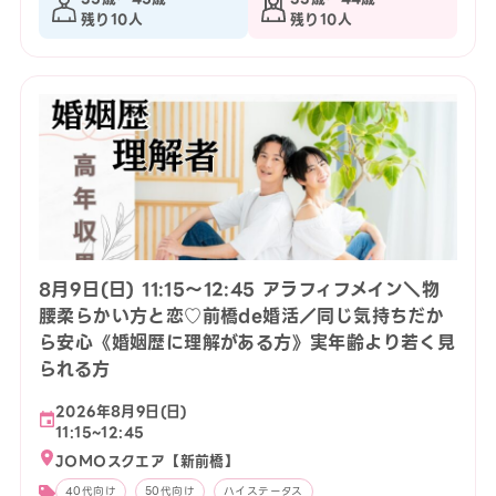
残り10人
残り10人
8月9日(日) 11:15〜12:45 アラフィフメイン＼物
腰柔らかい方と恋♡前橋de婚活／同じ気持ちだか
ら安心《婚姻歴に理解がある方》実年齢より若く見
られる方
2026年8月9日(日)
11:15~12:45
JOMOスクエア【新前橋】
40代向け
50代向け
ハイステータス