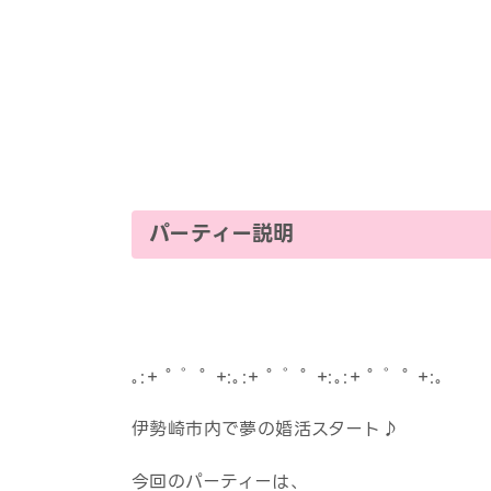
パーティー説明
｡:+ ﾟ ゜ﾟ +:｡:+ ﾟ ゜ﾟ +:｡:+ ﾟ ゜ﾟ +:｡
伊勢崎市内で夢の婚活スタート♪
今回のパーティーは、