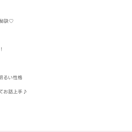
秘訣♡
！
明るい性格
いてお話上手♪