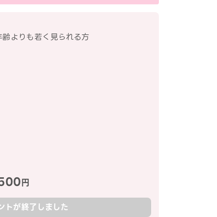
年齢よりも若く見られる方
500
円
ントが終了しました