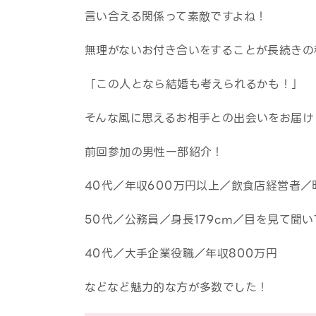
言い合える関係って素敵ですよね！
無理がないお付き合いをすることが長続きの
「この人となら結婚も考えられるかも！」
そんな風に思えるお相手との出会いをお届け
前回参加の男性一部紹介！
40代／年収600万円以上／飲食店経営者／
50代／公務員／身長179cm／目を見て聞
40代／大手企業役職／年収800万円
などなど魅力的な方が多数でした！