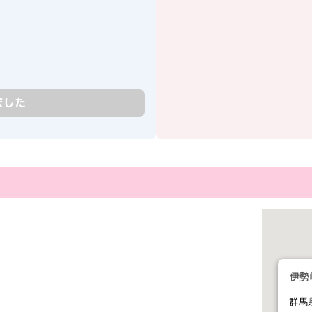
ました
室
伊勢
群馬県