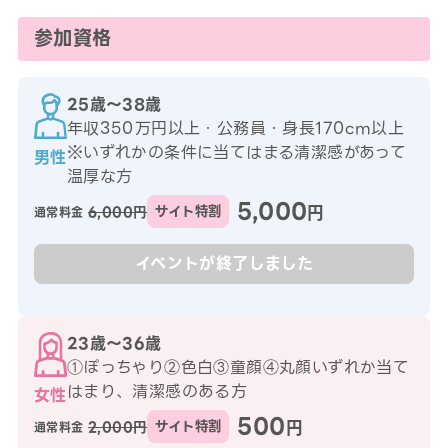
参加資格
25歳〜38歳
年収350万円以上・公務員・身長170cm以上
※いずれかの条件に当てはまる清潔感があって
男性
温厚な方
5,000
円
6,000円
サイト特割
通常料金
イベントが終了しました
23歳〜36歳
①ぽっちゃり②色白③童顔④丸顔いずれか当て
はまり、清潔感のある方
女性
500
円
2,000円
サイト特割
通常料金