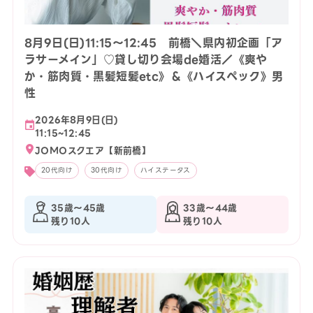
8月9日(日)11:15〜12:45 前橋＼県内初企画「ア
ラサーメイン」♡貸し切り会場de婚活／《爽や
か・筋肉質・黒髪短髪etc》＆《ハイスペック》男
性
2026年8月9日(日)
11:15~12:45
JOMOスクエア【新前橋】
20代向け
30代向け
ハイステータス
35歳〜45歳
33歳〜44歳
残り10人
残り10人