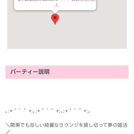
ト
パーティー説明
｡:+ ﾟ ゜ﾟ +:｡:+ ﾟ ゜ﾟ +:｡:+ ﾟ ゜ﾟ +:｡
＼関東でも珍しい綺麗なラウンジを貸し切って夢の婚活
／