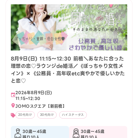
8月9日(日) 11:15〜12:30 前橋＼あなたに合った
理想の恋♡ラウンジde婚活／《ぽっちゃり女性メ
イン》×《公務員・高年収etc爽やかで優しいかた
と恋♡
2026年8月9日(日)
11:15~12:30
JOMOスクエア【新前橋】
20代向け
30代向け
ハイステータス
30歳〜45歳
30歳〜45歳
残り10人
残り10人