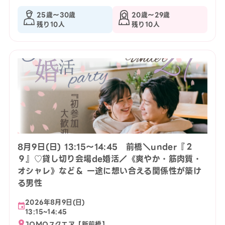
25歳〜30歳
20歳〜29歳
残り10人
残り10人
8月9日(日) 13:15〜14:45 前橋＼under『２
９』♡貸し切り会場de婚活／《爽やか・筋肉質・
オシャレ》など＆ 一途に想い合える関係性が築け
る男性
2026年8月9日(日)
13:15~14:45
JOMOスクエア【新前橋】