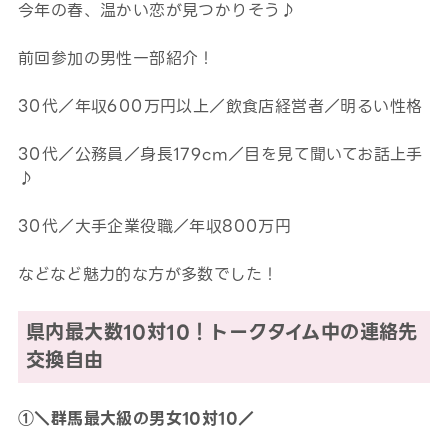
今年の春、温かい恋が見つかりそう♪
前回参加の男性一部紹介！
30代／年収600万円以上／飲食店経営者／明るい性格
30代／公務員／身長179cm／目を見て聞いてお話上手
♪
30代／大手企業役職／年収800万円
などなど魅力的な方が多数でした！
県内最大数10対10！トークタイム中の連絡先
交換自由
①＼群馬最大級の男女10対10／