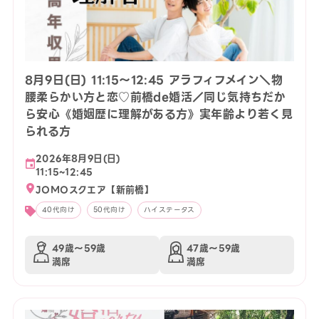
8月9日(日) 11:15〜12:45 アラフィフメイン＼物
腰柔らかい方と恋♡前橋de婚活／同じ気持ちだか
ら安心《婚姻歴に理解がある方》実年齢より若く見
られる方
2026年8月9日(日)
11:15~12:45
JOMOスクエア【新前橋】
40代向け
50代向け
ハイステータス
49歳〜59歳
47歳〜59歳
満席
満席