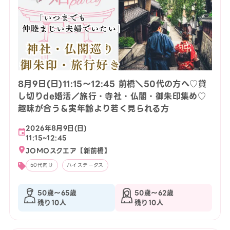
8月9日(日)11:15〜12:45 前橋＼50代の方へ♡貸
し切りde婚活／旅行・寺社・仏閣・御朱印集め♡
趣味が合う＆実年齢より若く見られる方
2026年8月9日(日)
11:15~12:45
JOMOスクエア【新前橋】
50代向け
ハイステータス
50歳〜65歳
50歳〜62歳
残り10人
残り10人