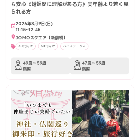
ら安心《婚姻歴に理解がある方》実年齢より若く見
られる方
2026年8月9日(日)
11:15~12:45
JOMOスクエア【新前橋】
40代向け
50代向け
ハイステータス
49歳〜59歳
47歳〜59歳
満席
満席