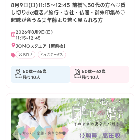
8月9日(日)11:15〜12:45 前橋＼50代の方へ♡貸
し切りde婚活／旅行・寺社・仏閣・御朱印集め♡
趣味が合う＆実年齢より若く見られる方
2026年8月9日(日)
11:15~12:45
JOMOスクエア【新前橋】
50代向け
ハイステータス
50歳〜65歳
50歳〜62歳
残り10人
残り10人