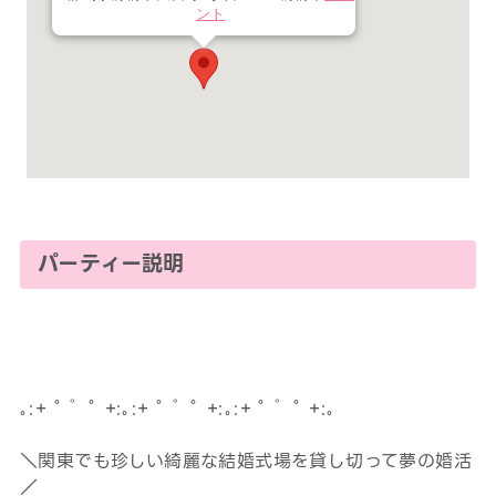
ント
パーティー説明
｡:+ ﾟ ゜ﾟ +:｡:+ ﾟ ゜ﾟ +:｡:+ ﾟ ゜ﾟ +:｡
＼関東でも珍しい綺麗な結婚式場を貸し切って夢の婚活
／