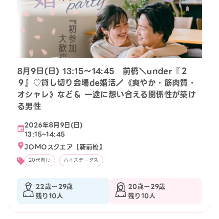
8月9日(日) 13:15〜14:45 前橋＼under『２
９』♡貸し切り会場de婚活／《爽やか・筋肉質・
オシャレ》など＆ 一途に想い合える関係性が築け
る男性
2026年8月9日(日)
13:15~14:45
JOMOスクエア【新前橋】
20代向け
ハイステータス
22歳〜29歳
20歳〜29歳
残り10人
残り10人