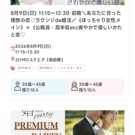
8月9日(日) 11:15〜12:30 前橋＼あなたに合った
理想の恋♡ラウンジde婚活／《ぽっちゃり女性メ
イン》×《公務員・高年収etc爽やかで優しいかた
と恋♡
2026年8月9日(日)
11:15~12:30
JOMOスクエア【新前橋】
20代向け
30代向け
ハイステータス
30歳〜45歳
30歳〜45歳
残り10人
残り10人