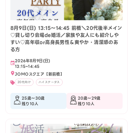
8月9日(日) 13:15〜14:45 前橋＼20代後半メイン
♡貸し切り会場de婚活／家族や友人にも紹介しや
すい♡高年収or高身長男性＆爽やか・清潔感のあ
る方
2026年8月9日(日)
13:15~14:45
JOMOスクエア【新前橋】
20代向け
ハイステータス
25歳〜30歳
20歳〜29歳
残り10人
残り10人