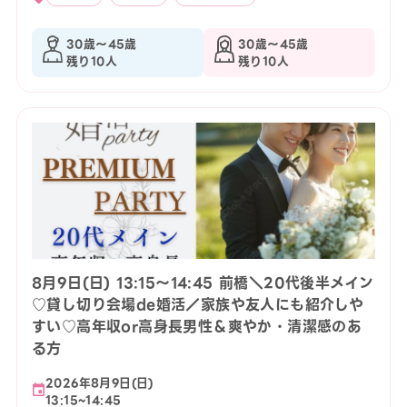
30歳〜45歳
30歳〜45歳
残り10人
残り10人
8月9日(日) 13:15〜14:45 前橋＼20代後半メイン
♡貸し切り会場de婚活／家族や友人にも紹介しや
すい♡高年収or高身長男性＆爽やか・清潔感のあ
る方
2026年8月9日(日)
13:15~14:45