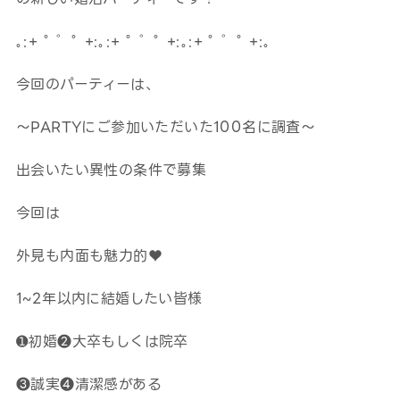
｡:+ ﾟ ゜ﾟ +:｡:+ ﾟ ゜ﾟ +:｡:+ ﾟ ゜ﾟ +:｡
今回のパーティーは、
～PARTYにご参加いただいた100名に調査～
出会いたい異性の条件で募集
今回は
外見も内面も魅力的♥
1~2年以内に結婚したい皆様
➊初婚❷大卒もしくは院卒
❸誠実❹清潔感がある