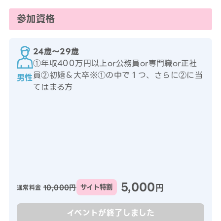
参加資格
24歳〜29歳
①年収400万円以上or公務員or専門職or正社
員②初婚＆大卒※①の中で１つ、さらに②に当
男性
てはまる方
5,000
円
10,000円
サイト特割
通常料金
イベントが終了しました