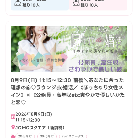
残り10人
残り10人
8月9日(日) 11:15〜12:30 前橋＼あなたに合った
理想の恋♡ラウンジde婚活／《ぽっちゃり女性メ
イン》×《公務員・高年収etc爽やかで優しいかた
と恋♡
2026年8月9日(日)
11:15~12:30
JOMOスクエア【新前橋】
20代向け
30代向け
ハイステータス