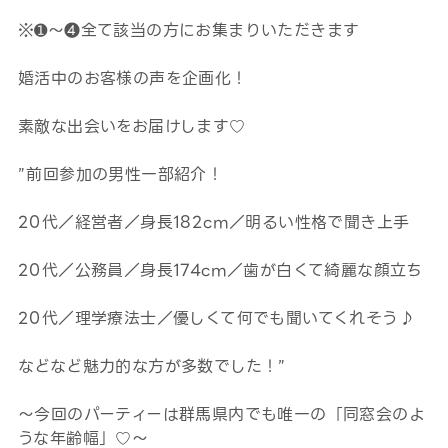
※➊～❹全て該当の方にお集まりいただきます
婚活中のお客様の声を企画化！
素敵な出会いをお届けします♡
”前回参加の男性一部紹介！
20代／経営者／身長182cm／明るい性格で聞き上手
20代／公務員／身長174cm／歯が白くて綺麗な顔立ち
20代／理学療法士／優しくて何でも聞いてくれそう♪
などなど魅力的な方が多数でした！”
～今回のパーティーは群馬県内でも唯一の「同窓会のよ
うな年齢幅」♡～