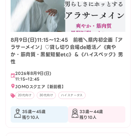
8月9日(日)11:15〜12:45 前橋＼県内初企画「ア
ラサーメイン」♡貸し切り会場de婚活／《爽や
か・筋肉質・黒髪短髪etc》＆《ハイスペック》男
性
2026年8月9日(日)
11:15~12:45
JOMOスクエア【新前橋】
20代向け
30代向け
ハイステータス
35歳〜45歳
33歳〜44歳
残り10人
残り10人