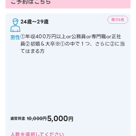
ご予約はこちら
残り5名
24歳〜29歳
①年収400万円以上or公務員or専門職or正社
男性
員②初婚＆大卒※①の中で１つ、さらに②に当
てはまる方
5,000
円
10,000円
通常料金
人数を選択してください