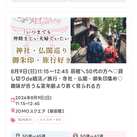
8月9日(日)11:15〜12:45 前橋＼50代の方へ♡貸
し切りde婚活／旅行・寺社・仏閣・御朱印集め♡
趣味が合う＆実年齢より若く見られる方
2026年8月9日(日)
11:15~12:45
JOMOスクエア【新前橋】
50代向け
ハイステータス
50歳〜65歳
50歳〜62歳