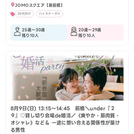
JOMOスクエア【新前橋】
20代向け
ハイステータス
25歳〜30歳
20歳〜29歳
残り10人
残り10人
8月9日(日) 13:15〜14:45 前橋＼under『２
９』♡貸し切り会場de婚活／《爽やか・筋肉質・
オシャレ》など＆ 一途に想い合える関係性が築け
る男性