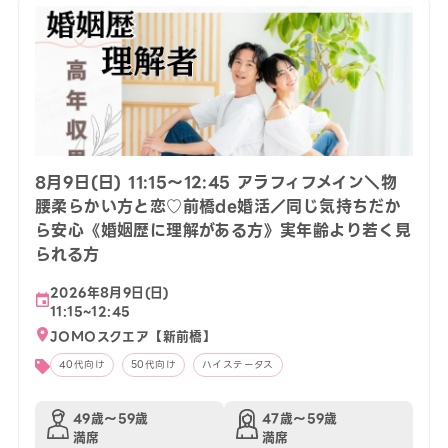
8月9日(日) 11:15〜12:45 アラフィフメイン＼物
腰柔らかい方と恋♡前橋de婚活／同じ気持ちだか
ら安心《婚姻歴に理解がある方》実年齢より若く見
られる方
2026年8月9日(日)
11:15~12:45
JOMOスクエア【新前橋】
40代向け
50代向け
ハイステータス
49歳〜59歳
47歳〜59歳
満席
満席