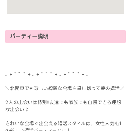
パーティー説明
｡:+ ﾟ ゜ﾟ +:｡:+ ﾟ ゜ﾟ +:｡:+ ﾟ ゜ﾟ +:｡
＼北関東でも珍しい綺麗な会場を貸し切って夢の婚活／
2人の出会いは特別‼友達にも家族にも自慢できる理想
な出会い♪
きれいな会場で出会える婚活スタイルは、女性人気№1
の新しい婚活パーティーです！