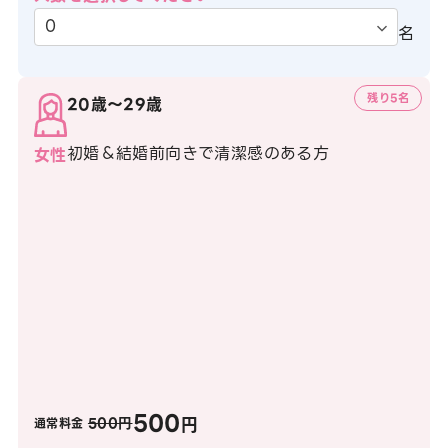
名
残り5名
20歳〜29歳
初婚＆結婚前向きで清潔感のある方
女性
500
円
500円
通常料金