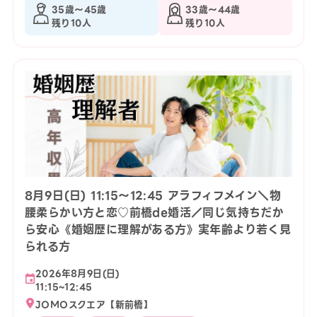
35歳〜45歳
33歳〜44歳
残り10人
残り10人
8月9日(日) 11:15〜12:45 アラフィフメイン＼物
腰柔らかい方と恋♡前橋de婚活／同じ気持ちだか
ら安心《婚姻歴に理解がある方》実年齢より若く見
られる方
2026年8月9日(日)
11:15~12:45
JOMOスクエア【新前橋】