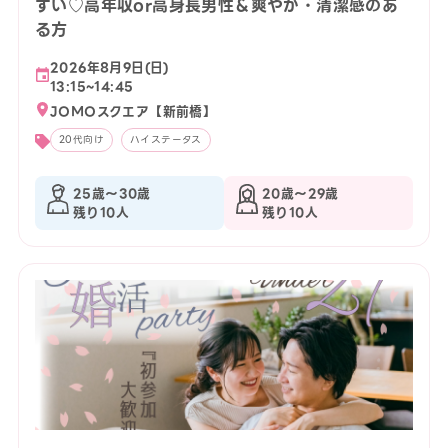
すい♡高年収or高身長男性＆爽やか・清潔感のあ
る方
2026年8月9日(日)
13:15~14:45
JOMOスクエア【新前橋】
20代向け
ハイステータス
25歳〜30歳
20歳〜29歳
残り10人
残り10人