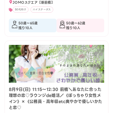
JOMOスクエア【新前橋】
50代向け
ハイステータス
50歳〜65歳
50歳〜62歳
残り10人
残り10人
8月9日(日) 11:15〜12:30 前橋＼あなたに合った
理想の恋♡ラウンジde婚活／《ぽっちゃり女性メ
イン》×《公務員・高年収etc爽やかで優しいかた
と恋♡