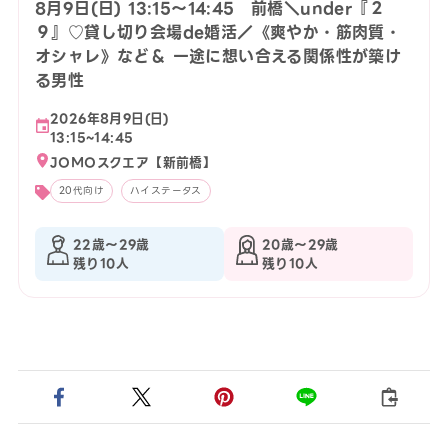
8月9日(日) 13:15〜14:45 前橋＼under『２
９』♡貸し切り会場de婚活／《爽やか・筋肉質・
オシャレ》など＆ 一途に想い合える関係性が築け
る男性
2026年8月9日(日)
13:15~14:45
JOMOスクエア【新前橋】
20代向け
ハイステータス
22歳〜29歳
20歳〜29歳
残り10人
残り10人