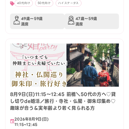
40代向け
50代向け
ハイステータス
49歳〜59歳
47歳〜59歳
満席
満席
8月9日(日)11:15〜12:45 前橋＼50代の方へ♡貸
し切りde婚活／旅行・寺社・仏閣・御朱印集め♡
趣味が合う＆実年齢より若く見られる方
2026年8月9日(日)
11:15~12:45