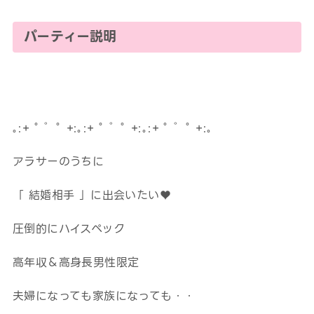
パーティー説明
｡:+ ﾟ ゜ﾟ +:｡:+ ﾟ ゜ﾟ +:｡:+ ﾟ ゜ﾟ +:｡
アラサーのうちに
「 結婚相手 」に出会いたい♥
圧倒的にハイスペック
高年収＆高身長男性限定
夫婦になっても家族になっても・・