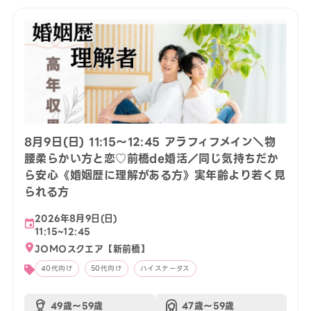
8月9日(日) 11:15〜12:45 アラフィフメイン＼物
腰柔らかい方と恋♡前橋de婚活／同じ気持ちだか
ら安心《婚姻歴に理解がある方》実年齢より若く見
られる方
2026年8月9日(日)
11:15~12:45
JOMOスクエア【新前橋】
40代向け
50代向け
ハイステータス
49歳〜59歳
47歳〜59歳