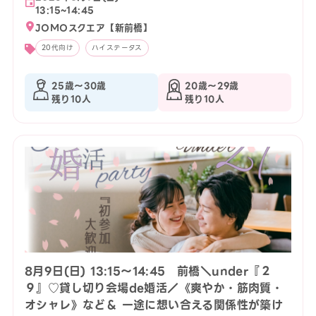
13:15~14:45
JOMOスクエア【新前橋】
20代向け
ハイステータス
25歳〜30歳
20歳〜29歳
残り10人
残り10人
8月9日(日) 13:15〜14:45 前橋＼under『２
９』♡貸し切り会場de婚活／《爽やか・筋肉質・
オシャレ》など＆ 一途に想い合える関係性が築け