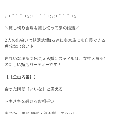
｡:+ ﾟ ゜ﾟ +:｡:+ ﾟ ゜ﾟ +:｡:+ ﾟ ゜ﾟ +:｡
＼貸し切り会場を貸し切って夢の婚活／
2人の出会いは結婚式場‼友達にも家族にも自慢できる
理想な出会い♪
きれいな場所で出会える婚活スタイルは、女性人気№1
の新しい婚活パーティーです！
【【企画内容】】
会った瞬間「いいな」と思える
トキメキを感じるお相手♡
爽やか・黒髪,短髪・筋肉質・オシャレ