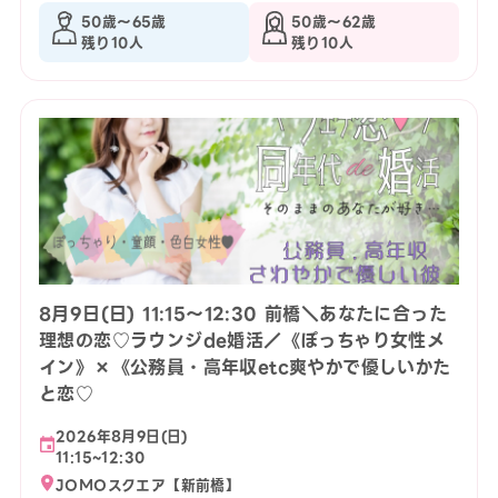
50歳〜65歳
50歳〜62歳
残り10人
残り10人
8月9日(日) 11:15〜12:30 前橋＼あなたに合った
理想の恋♡ラウンジde婚活／《ぽっちゃり女性メ
イン》×《公務員・高年収etc爽やかで優しいかた
と恋♡
2026年8月9日(日)
11:15~12:30
JOMOスクエア【新前橋】