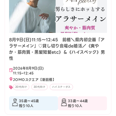
8月9日(日)11:15〜12:45 前橋＼県内初企画「ア
ラサーメイン」♡貸し切り会場de婚活／《爽や
か・筋肉質・黒髪短髪etc》＆《ハイスペック》男
性
2026年8月9日(日)
11:15~12:45
JOMOスクエア【新前橋】
20代向け
30代向け
ハイステータス
35歳〜45歳
33歳〜44歳
残り10人
残り10人