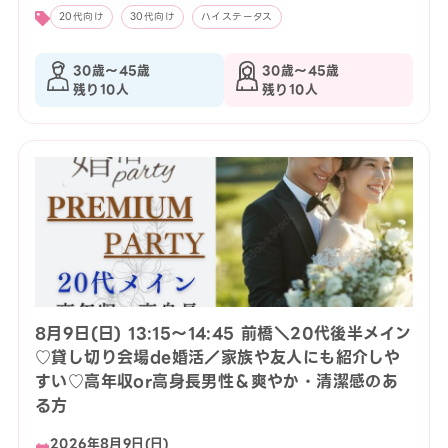
20代向け
30代向け
ハイステータス
30歳〜45歳
30歳〜45歳
残り10人
残り10人
8月9日(日) 13:15〜14:45 前橋＼20代後半メイン
♡貸し切り会場de婚活／家族や友人にも紹介しや
すい♡高年収or高身長男性＆爽やか・清潔感のあ
る方
2026年8月9日(日)