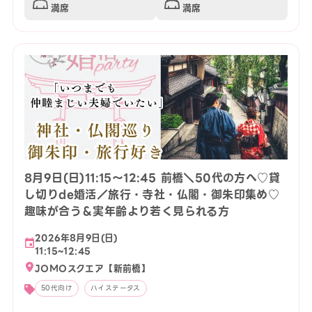
満席
満席
8月9日(日)11:15〜12:45 前橋＼50代の方へ♡貸
し切りde婚活／旅行・寺社・仏閣・御朱印集め♡
趣味が合う＆実年齢より若く見られる方
2026年8月9日(日)
11:15~12:45
JOMOスクエア【新前橋】
50代向け
ハイステータス