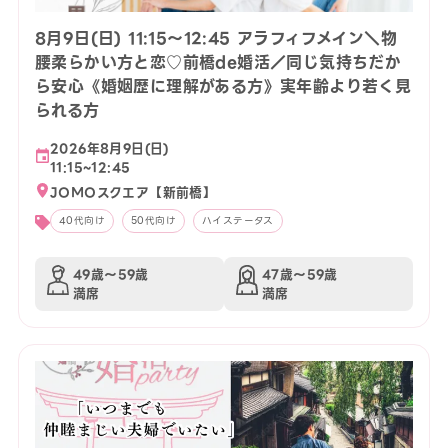
8月9日(日) 11:15〜12:45 アラフィフメイン＼物
腰柔らかい方と恋♡前橋de婚活／同じ気持ちだか
ら安心《婚姻歴に理解がある方》実年齢より若く見
られる方
2026年8月9日(日)
11:15~12:45
JOMOスクエア【新前橋】
40代向け
50代向け
ハイステータス
49歳〜59歳
47歳〜59歳
満席
満席