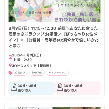
8月9日(日) 11:15〜12:30 前橋＼あなたに合った
理想の恋♡ラウンジde婚活／《ぽっちゃり女性メ
イン》×《公務員・高年収etc爽やかで優しいかた
と恋♡
2026年8月9日(日)
11:15~12:30
JOMOスクエア【新前橋】
20代向け
30代向け
ハイステータス
30歳〜45歳
30歳〜45歳
残り10人
残り10人