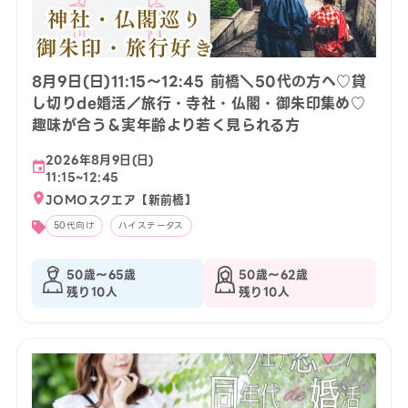
8月9日(日)11:15〜12:45 前橋＼50代の方へ♡貸
し切りde婚活／旅行・寺社・仏閣・御朱印集め♡
趣味が合う＆実年齢より若く見られる方
2026年8月9日(日)
11:15~12:45
JOMOスクエア【新前橋】
50代向け
ハイステータス
50歳〜65歳
50歳〜62歳
残り10人
残り10人