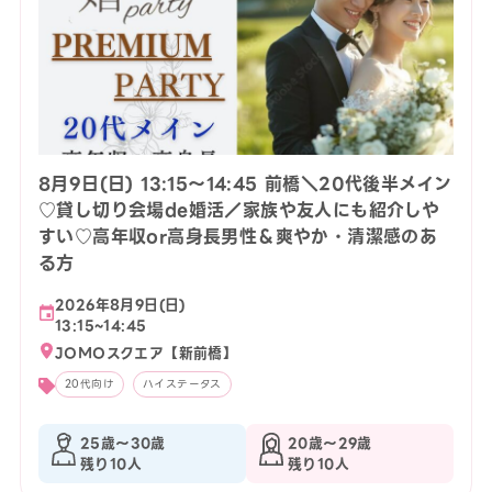
8月9日(日) 13:15〜14:45 前橋＼20代後半メイン
♡貸し切り会場de婚活／家族や友人にも紹介しや
すい♡高年収or高身長男性＆爽やか・清潔感のあ
る方
2026年8月9日(日)
13:15~14:45
JOMOスクエア【新前橋】
20代向け
ハイステータス
25歳〜30歳
20歳〜29歳
残り10人
残り10人