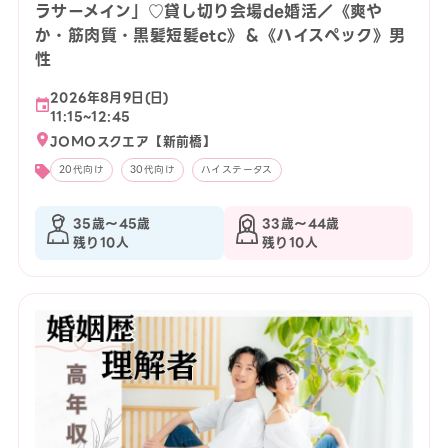
ラサーメイン」♡貸し切り会場de婚活／《爽や
か・筋肉質・黒髪短髪etc》＆《ハイスペック》男
性
2026年8月9日(日)
11:15~12:45
JOMOスクエア【新前橋】
20代向け
30代向け
ハイステータス
35歳〜45歳
33歳〜44歳
残り10人
残り10人