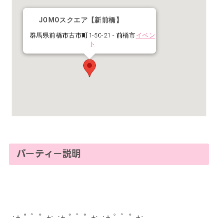
JOMOスクエア【新前橋】
群馬県前橋市古市町1-50-21 - 前橋市
イベン
ト
パーティー説明
｡:+ ﾟ ゜ﾟ +:｡:+ ﾟ ゜ﾟ +:｡:+ ﾟ ゜ﾟ +:｡