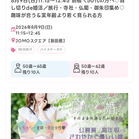
8月9日(日)11:15〜12:45 前橋＼50代の方へ♡貸
し切りde婚活／旅行・寺社・仏閣・御朱印集め♡
趣味が合う＆実年齢より若く見られる方
2026年8月9日(日)
11:15~12:45
JOMOスクエア【新前橋】
50代向け
ハイステータス
50歳〜65歳
50歳〜62歳
残り10人
残り10人