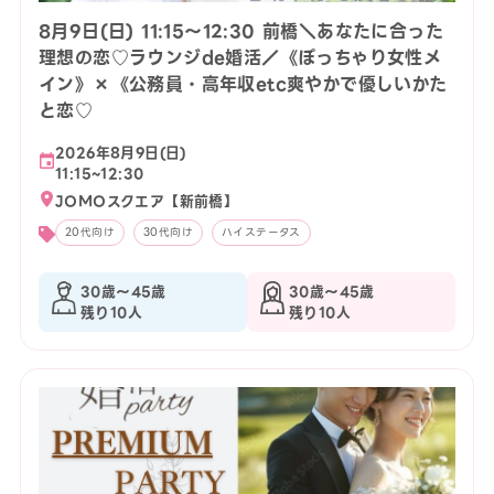
8月9日(日) 11:15〜12:30 前橋＼あなたに合った
理想の恋♡ラウンジde婚活／《ぽっちゃり女性メ
イン》×《公務員・高年収etc爽やかで優しいかた
と恋♡
2026年8月9日(日)
11:15~12:30
JOMOスクエア【新前橋】
20代向け
30代向け
ハイステータス
30歳〜45歳
30歳〜45歳
残り10人
残り10人