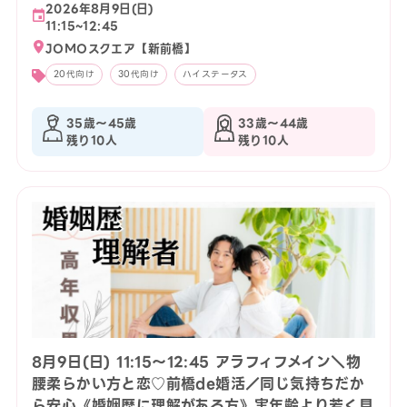
2026年8月9日(日)
11:15~12:45
JOMOスクエア【新前橋】
20代向け
30代向け
ハイステータス
35歳〜45歳
33歳〜44歳
残り10人
残り10人
8月9日(日) 11:15〜12:45 アラフィフメイン＼物
腰柔らかい方と恋♡前橋de婚活／同じ気持ちだか
ら安心《婚姻歴に理解がある方》実年齢より若く見