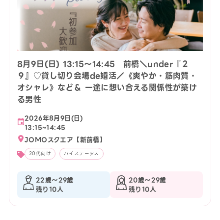
8月9日(日) 13:15〜14:45 前橋＼under『２
９』♡貸し切り会場de婚活／《爽やか・筋肉質・
オシャレ》など＆ 一途に想い合える関係性が築け
る男性
2026年8月9日(日)
13:15~14:45
JOMOスクエア【新前橋】
20代向け
ハイステータス
22歳〜29歳
20歳〜29歳
残り10人
残り10人