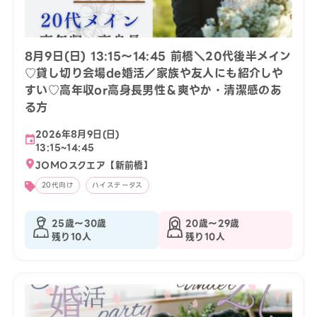
8月9日(日) 13:15〜14:45 前橋＼20代後半メイン
♡貸し切り会場de婚活／家族や友人にも紹介しや
すい♡高年収or高身長男性＆爽やか・清潔感のあ
る方
2026年8月9日(日)
13:15~14:45
JOMOスクエア【新前橋】
20代向け
ハイステータス
25歳〜30歳
20歳〜29歳
残り10人
残り10人