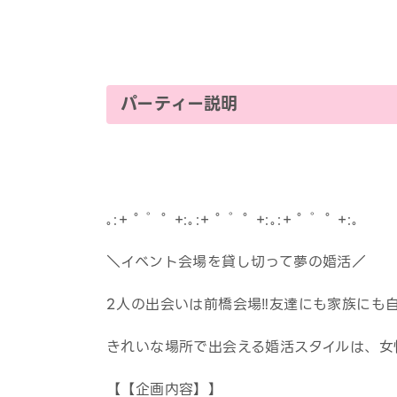
パーティー説明
｡:+ ﾟ ゜ﾟ +:｡:+ ﾟ ゜ﾟ +:｡:+ ﾟ ゜ﾟ +:｡
＼イベント会場を貸し切って夢の婚活／
2人の出会いは前橋会場‼友達にも家族にも
きれいな場所で出会える婚活スタイルは、女
【【企画内容】】