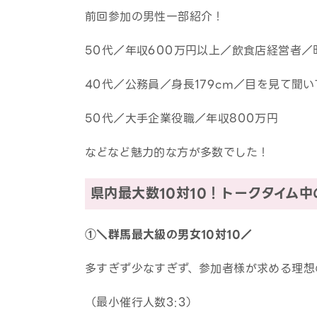
前回参加の男性一部紹介！
50代／年収600万円以上／飲食店経営者／
40代／公務員／身長179cm／目を見て聞
50代／大手企業役職／年収800万円
などなど魅力的な方が多数でした！
県内最大数10対10！トークタイム
①＼群馬最大級の男女10対10／
多すぎず少なすぎず、参加者様が求める理想
（最小催行人数3:3）