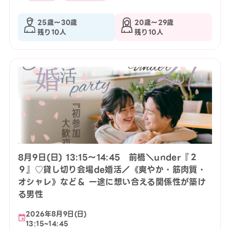
25歳〜30歳
20歳〜29歳
残り10人
残り10人
8月9日(日) 13:15〜14:45 前橋＼under『２
９』♡貸し切り会場de婚活／《爽やか・筋肉質・
オシャレ》など＆ 一途に想い合える関係性が築け
る男性
2026年8月9日(日)
13:15~14:45