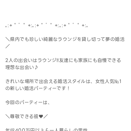
｡:+ ﾟ ゜ﾟ +:｡:+ ﾟ ゜ﾟ +:｡:+ ﾟ ゜ﾟ +:｡
＼県内でも珍しい綺麗なラウンジを貸し切って夢の婚活
／
2人の出会いはラウンジ‼友達にも家族にも自慢できる
理想な出会い♪
きれいな場所で出会える婚活スタイルは、女性人気№1
の新しい婚活パーティーです！
今回のパーティーは、
＼尊敬できる彼♥／
年収400万円以上＆一人暮らしの男性