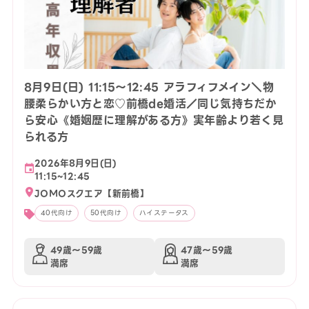
8月9日(日) 11:15〜12:45 アラフィフメイン＼物
腰柔らかい方と恋♡前橋de婚活／同じ気持ちだか
ら安心《婚姻歴に理解がある方》実年齢より若く見
られる方
2026年8月9日(日)
11:15~12:45
JOMOスクエア【新前橋】
40代向け
50代向け
ハイステータス
49歳〜59歳
47歳〜59歳
満席
満席