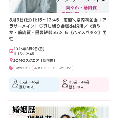
8月9日(日)11:15〜12:45 前橋＼県内初企画「ア
ラサーメイン」♡貸し切り会場de婚活／《爽や
か・筋肉質・黒髪短髪etc》＆《ハイスペック》男
性
2026年8月9日(日)
11:15~12:45
JOMOスクエア【新前橋】
20代向け
30代向け
ハイステータス
35歳〜45歳
33歳〜44歳
残り10人
残り10人