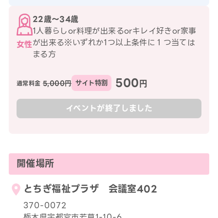
22歳〜34歳
1人暮らしor料理が出来るorキレイ好きor家事
が出来る※いずれか1つ以上条件に１つ当ては
女性
まる方
500
円
5,000円
サイト特割
通常料金
イベントが終了しました
開催場所
とちぎ福祉プラザ 会議室402
370-0072
栃木県宇都宮市若草1-10-6