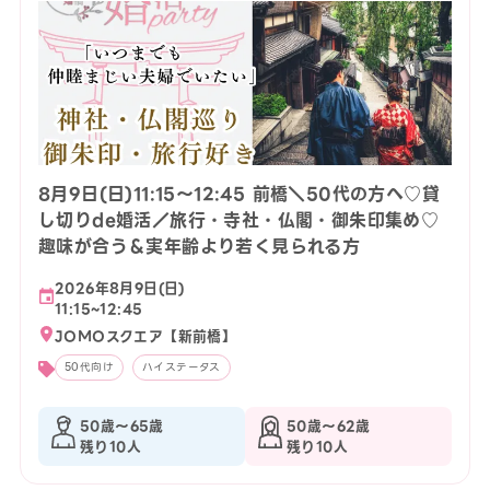
8月9日(日)11:15〜12:45 前橋＼50代の方へ♡貸
し切りde婚活／旅行・寺社・仏閣・御朱印集め♡
趣味が合う＆実年齢より若く見られる方
2026年8月9日(日)
11:15~12:45
JOMOスクエア【新前橋】
50代向け
ハイステータス
50歳〜65歳
50歳〜62歳
残り10人
残り10人