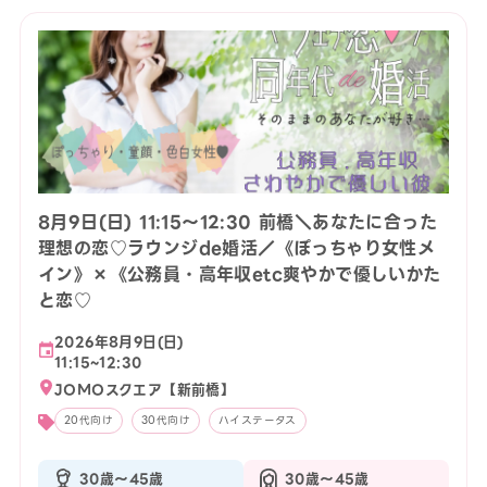
8月9日(日) 11:15〜12:30 前橋＼あなたに合った
理想の恋♡ラウンジde婚活／《ぽっちゃり女性メ
イン》×《公務員・高年収etc爽やかで優しいかた
と恋♡
2026年8月9日(日)
11:15~12:30
JOMOスクエア【新前橋】
20代向け
30代向け
ハイステータス
30歳〜45歳
30歳〜45歳