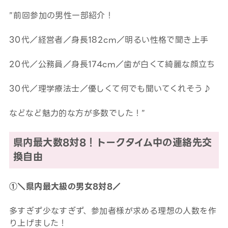
”前回参加の男性一部紹介！
30代／経営者／身長182cm／明るい性格で聞き上手
20代／公務員／身長174cm／歯が白くて綺麗な顔立ち
30代／理学療法士／優しくて何でも聞いてくれそう♪
などなど魅力的な方が多数でした！”
県内最大数8対8！トークタイム中の連絡先交
換自由
①＼県内最大級の男女8対8／
多すぎず少なすぎず、参加者様が求める理想の人数を作
り上げました！