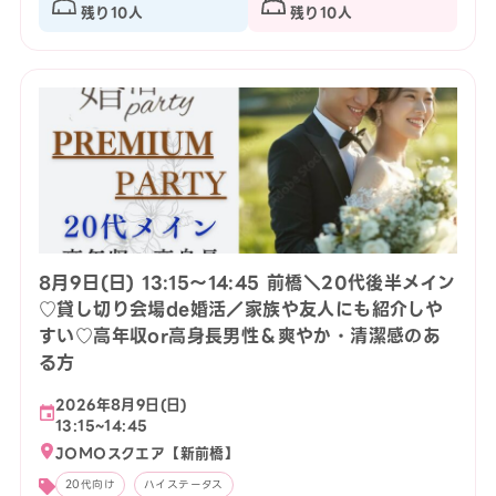
残り10人
残り10人
8月9日(日) 13:15〜14:45 前橋＼20代後半メイン
♡貸し切り会場de婚活／家族や友人にも紹介しや
すい♡高年収or高身長男性＆爽やか・清潔感のあ
る方
2026年8月9日(日)
13:15~14:45
JOMOスクエア【新前橋】
20代向け
ハイステータス