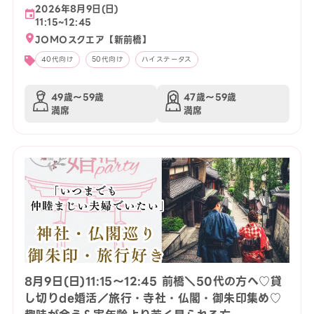
2026年8月9日(日)
11:15~12:45
JOMOスクエア【新前橋】
40代向け
50代向け
ハイステータス
49歳〜59歳
47歳〜59歳
満席
満席
8月9日(日)11:15〜12:45 前橋＼50代の方へ♡貸
し切りde婚活／旅行・寺社・仏閣・御朱印集め♡