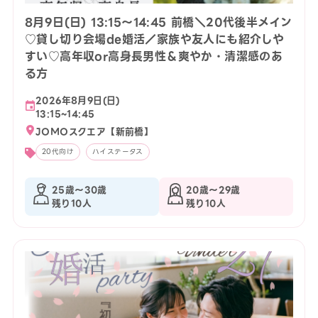
8月9日(日) 13:15〜14:45 前橋＼20代後半メイン
♡貸し切り会場de婚活／家族や友人にも紹介しや
すい♡高年収or高身長男性＆爽やか・清潔感のあ
る方
2026年8月9日(日)
13:15~14:45
JOMOスクエア【新前橋】
20代向け
ハイステータス
25歳〜30歳
20歳〜29歳
残り10人
残り10人