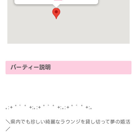
パーティー説明
｡:+ ﾟ ゜ﾟ +:｡:+ ﾟ ゜ﾟ +:｡:+ ﾟ ゜ﾟ +:｡
＼県内でも珍しい綺麗なラウンジを貸し切って夢の婚活
／