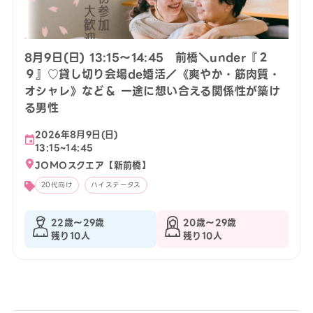
8月9日(日) 13:15〜14:45 前橋＼under『２
９』♡貸し切り会場de婚活／《爽やか・筋肉質・
オシャレ》など＆ 一途に想い合える関係性が築け
る男性
2026年8月9日(日)
13:15~14:45
JOMOスクエア【新前橋】
20代向け
ハイステータス
22歳〜29歳
20歳〜29歳
残り10人
残り10人