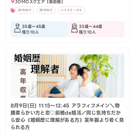
JOMOスクエア【新前橋】
20代向け
30代向け
ハイステータス
35歳〜45歳
33歳〜44歳
残り10人
残り10人
8月9日(日) 11:15〜12:45 アラフィフメイン＼物
腰柔らかい方と恋♡前橋de婚活／同じ気持ちだか
ら安心《婚姻歴に理解がある方》実年齢より若く見
られる方