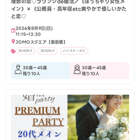
理想の恋♡ラウンジde婚活／《ぽっちゃり女性メ
イン》×《公務員・高年収etc爽やかで優しいかた
と恋♡
2026年8月9日(日)
11:15~12:30
JOMOスクエア【新前橋】
20代向け
30代向け
ハイステータス
30歳〜45歳
30歳〜45歳
残り10人
残り10人