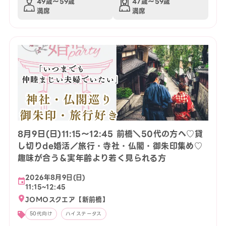
49歳〜59歳
47歳〜59歳
満席
満席
8月9日(日)11:15〜12:45 前橋＼50代の方へ♡貸
し切りde婚活／旅行・寺社・仏閣・御朱印集め♡
趣味が合う＆実年齢より若く見られる方
2026年8月9日(日)
11:15~12:45
JOMOスクエア【新前橋】
50代向け
ハイステータス