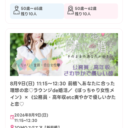
50歳〜65歳
50歳〜62歳
残り10人
残り10人
8月9日(日) 11:15〜12:30 前橋＼あなたに合った
理想の恋♡ラウンジde婚活／《ぽっちゃり女性メ
イン》×《公務員・高年収etc爽やかで優しいかた
と恋♡
2026年8月9日(日)
11:15~12:30
JOMOスクエア【新前橋】