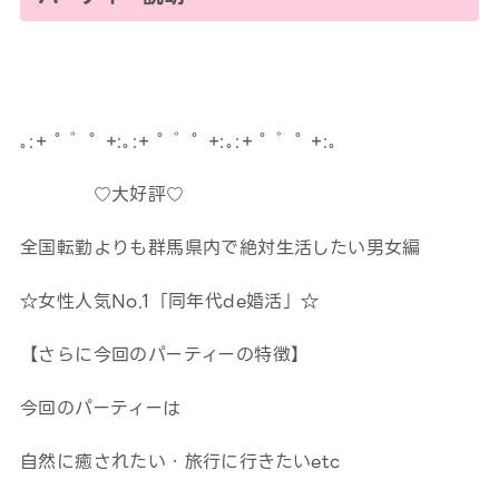
｡:+ ﾟ ゜ﾟ +:｡:+ ﾟ ゜ﾟ +:｡:+ ﾟ ゜ﾟ +:｡
♡大好評♡
全国転勤よりも群馬県内で絶対生活したい男女編
☆女性人気No.1「同年代de婚活」☆
【さらに今回のパーティーの特徴】
今回のパーティーは
自然に癒されたい・旅行に行きたいetc