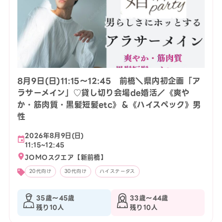
8月9日(日)11:15〜12:45 前橋＼県内初企画「ア
ラサーメイン」♡貸し切り会場de婚活／《爽や
か・筋肉質・黒髪短髪etc》＆《ハイスペック》男
性
2026年8月9日(日)
11:15~12:45
JOMOスクエア【新前橋】
20代向け
30代向け
ハイステータス
35歳〜45歳
33歳〜44歳
残り10人
残り10人