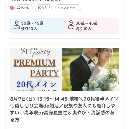
20代向け
30代向け
ハイステータス
30歳〜45歳
30歳〜45歳
残り10人
残り10人
8月9日(日) 13:15〜14:45 前橋＼20代後半メイン
♡貸し切り会場de婚活／家族や友人にも紹介しや
すい♡高年収or高身長男性＆爽やか・清潔感のあ
る方