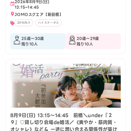
2026年8月9日(日)
13:15~14:45
JOMOスクエア【新前橋】
20代向け
ハイステータス
25歳〜30歳
20歳〜29歳
残り10人
残り10人
8月9日(日) 13:15〜14:45 前橋＼under『２
９』♡貸し切り会場de婚活／《爽やか・筋肉質・
オシャレ》など＆ 一途に想い合える関係性が築け