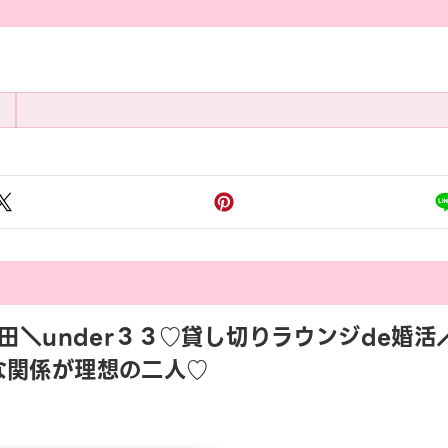
45 太田＼under３３♡貸し切りラウンジde
な関係が理想の二人♡