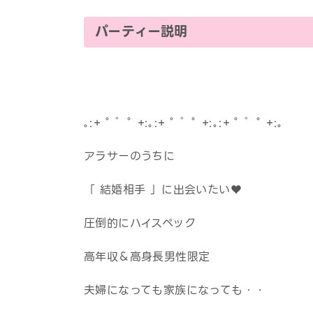
パーティー説明
｡:+ ﾟ ゜ﾟ +:｡:+ ﾟ ゜ﾟ +:｡:+ ﾟ ゜ﾟ +:｡
アラサーのうちに
「 結婚相手 」に出会いたい♥
圧倒的にハイスペック
高年収＆高身長男性限定
夫婦になっても家族になっても・・