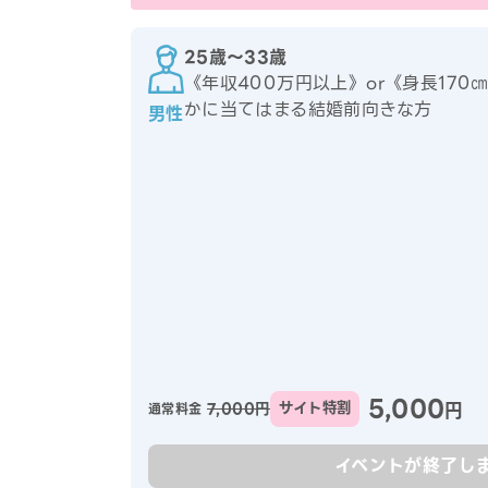
25歳〜33歳
《年収400万円以上》or《身長17
かに当てはまる結婚前向きな方
男性
5,000
円
7,000円
サイト特割
通常料金
イベントが終了し