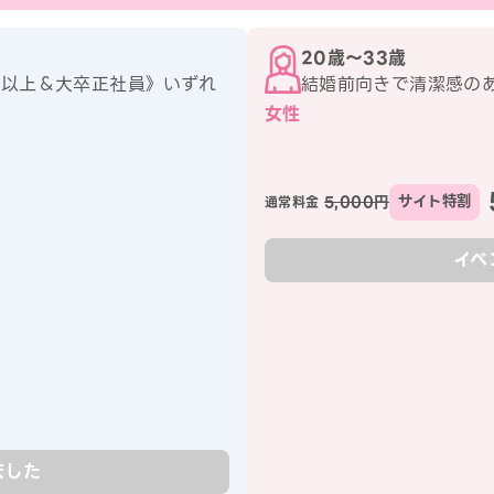
20歳〜33歳
0㎝以上＆大卒正社員》いずれ
結婚前向きで清潔感の
女性
5,000円
サイト特割
通常料金
イベ
ました