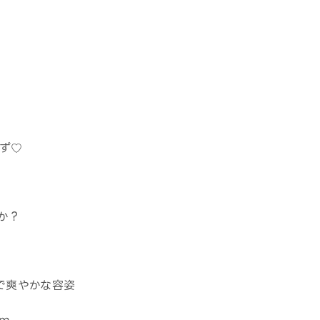
ず♡
か？
かで爽やかな容姿
cm