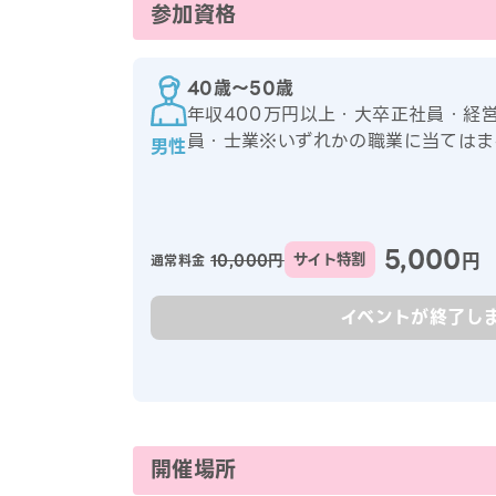
参加資格
40歳〜50歳
年収400万円以上・大卒正社員・経
員・士業※いずれかの職業に当てはま
男性
5,000
円
10,000円
サイト特割
通常料金
イベントが終了し
開催場所