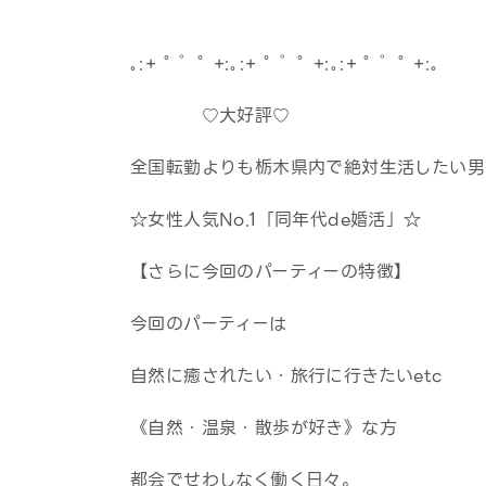
｡:+ ﾟ ゜ﾟ +:｡:+ ﾟ ゜ﾟ +:｡:+ ﾟ ゜ﾟ +:｡
♡大好評♡
全国転勤よりも栃木県内で絶対生活したい男
☆女性人気No.1「同年代de婚活」☆
【さらに今回のパーティーの特徴】
今回のパーティーは
自然に癒されたい・旅行に行きたいetc
《自然・温泉・散歩が好き》な方
都会でせわしなく働く日々。