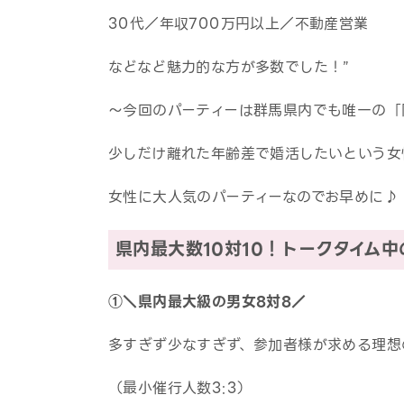
30代／年収700万円以上／不動産営業
などなど魅力的な方が多数でした！”
～今回のパーティーは群馬県内でも唯一の「
少しだけ離れた年齢差で婚活したいという女
女性に大人気のパーティーなのでお早めに♪
県内最大数10対10！トークタイム
①＼県内最大級の男女8対8／
多すぎず少なすぎず、参加者様が求める理想
（最小催行人数3:3）