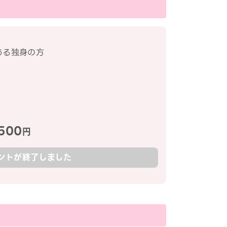
ある独身の方
500
円
ントが終了しました