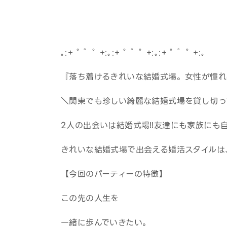
｡:+ ﾟ ゜ﾟ +:｡:+ ﾟ ゜ﾟ +:｡:+ ﾟ ゜ﾟ +:｡
『落ち着けるきれいな結婚式場。女性が憧れ
＼関東でも珍しい綺麗な結婚式場を貸し切っ
2人の出会いは結婚式場‼友達にも家族にも
きれいな結婚式場で出会える婚活スタイルは
【今回のパーティーの特徴】
この先の人生を
一緒に歩んでいきたい。