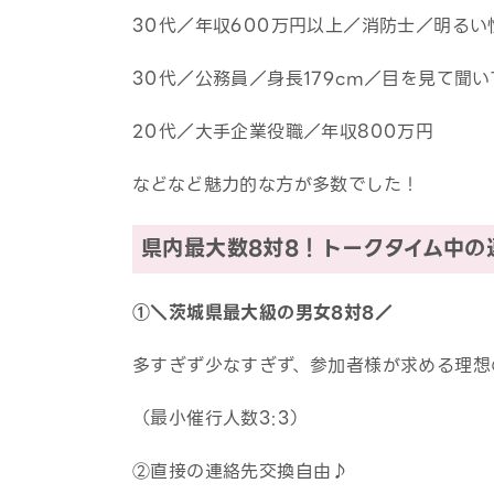
30代／年収600万円以上／消防士／明るい
30代／公務員／身長179cm／目を見て聞
20代／大手企業役職／年収800万円
などなど魅力的な方が多数でした！
県内最大数8対8！トークタイム中の
①＼茨城県最大級の男女8対8／
多すぎず少なすぎず、参加者様が求める理想
（最小催行人数3:3）
②直接の連絡先交換自由♪