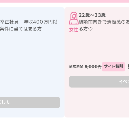
22歳〜33歳
卒正社員・年収400万円以
結婚前向きで清潔感の
条件に当てはまる方
る方♡
女性
5,000円
サイト特割
通常料金
イベ
ました