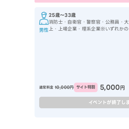
25歳〜33歳
消防士・自衛官・警察官・公務員・大
上・上場企業・理系企業※いずれかの
男性
5,000
円
10,000円
サイト特割
通常料金
イベントが終了し