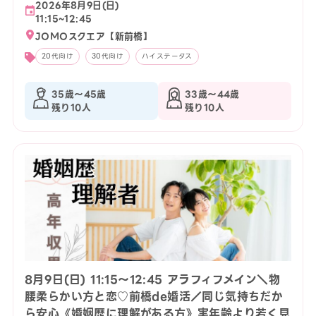
2026年8月9日(日)
11:15~12:45
JOMOスクエア【新前橋】
20代向け
30代向け
ハイステータス
35歳〜45歳
33歳〜44歳
残り10人
残り10人
8月9日(日) 11:15〜12:45 アラフィフメイン＼物
腰柔らかい方と恋♡前橋de婚活／同じ気持ちだか
ら安心《婚姻歴に理解がある方》実年齢より若く見