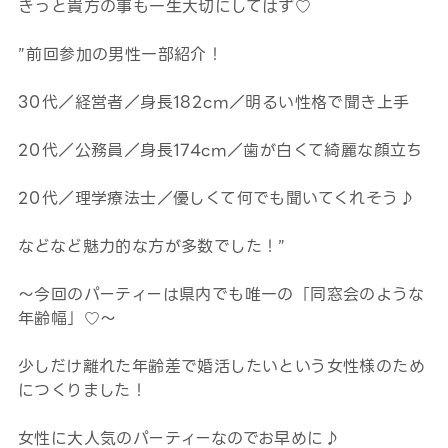
きっと貴方の事も一生大切にしてはず♡
”前回参加の男性一部紹介！
30代／経営者／身長182cm／明るい性格で聞き上手
20代／公務員／身長174cm／歯が白くて綺麗な顔立ち
20代／理学療法士／優しくて何でも聞いてくれそう♪
などなど魅力的な方が多数でした！”
～今回のパーティーは県内でも唯一の「同窓会のような
年齢幅」♡～
少しだけ離れた年齢差で婚活したいという女性様のため
につくりました！
女性に大人気のパーティーなのでお早めに♪