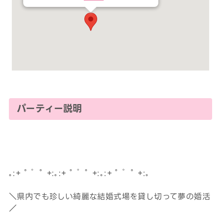
パーティー説明
｡:+ ﾟ ゜ﾟ +:｡:+ ﾟ ゜ﾟ +:｡:+ ﾟ ゜ﾟ +:｡
＼県内でも珍しい綺麗な結婚式場を貸し切って夢の婚活
／