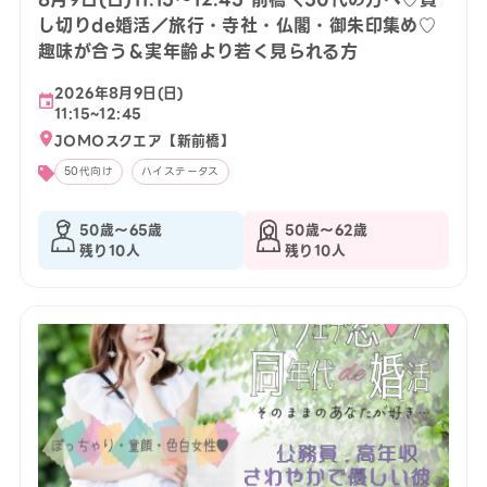
し切りde婚活／旅行・寺社・仏閣・御朱印集め♡
趣味が合う＆実年齢より若く見られる方
2026年8月9日(日)
11:15~12:45
JOMOスクエア【新前橋】
50代向け
ハイステータス
50歳〜65歳
50歳〜62歳
残り10人
残り10人