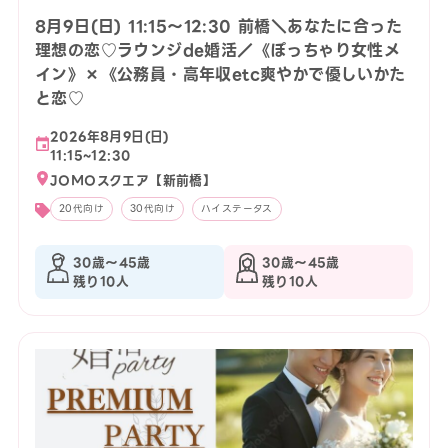
8月9日(日) 11:15〜12:30 前橋＼あなたに合った
理想の恋♡ラウンジde婚活／《ぽっちゃり女性メ
イン》×《公務員・高年収etc爽やかで優しいかた
と恋♡
2026年8月9日(日)
11:15~12:30
JOMOスクエア【新前橋】
20代向け
30代向け
ハイステータス
30歳〜45歳
30歳〜45歳
残り10人
残り10人