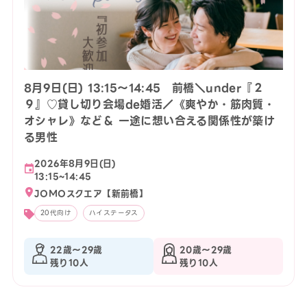
8月9日(日) 13:15〜14:45 前橋＼under『２
９』♡貸し切り会場de婚活／《爽やか・筋肉質・
オシャレ》など＆ 一途に想い合える関係性が築け
る男性
2026年8月9日(日)
13:15~14:45
JOMOスクエア【新前橋】
20代向け
ハイステータス
22歳〜29歳
20歳〜29歳
残り10人
残り10人