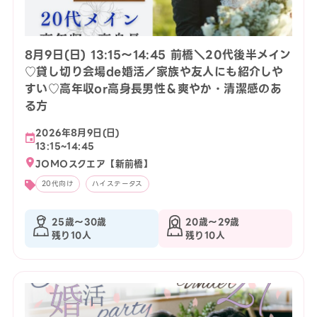
8月9日(日) 13:15〜14:45 前橋＼20代後半メイン
♡貸し切り会場de婚活／家族や友人にも紹介しや
すい♡高年収or高身長男性＆爽やか・清潔感のあ
る方
2026年8月9日(日)
13:15~14:45
JOMOスクエア【新前橋】
20代向け
ハイステータス
25歳〜30歳
20歳〜29歳
残り10人
残り10人