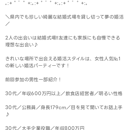
｡:+ ﾟ ゜ﾟ +:｡:+ ﾟ ゜ﾟ +:｡:+ ﾟ ゜ﾟ +:｡
＼県内でも珍しい綺麗な結婚式場を貸し切って夢の婚活
／
2人の出会いは結婚式場‼友達にも家族にも自慢できる
理想な出会い♪
きれいな場所で出会える婚活スタイルは、女性人気№1
の新しい婚活パーティーです！
前回参加の男性一部紹介！
30
代／年収600万円以上／飲食店経営者／明るい性格
3
0代／公務員／身長179cm／目を見て聞いてお話上手
♪
30代／大手企業役職／年収800万円