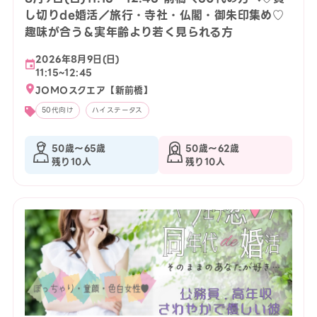
し切りde婚活／旅行・寺社・仏閣・御朱印集め♡
趣味が合う＆実年齢より若く見られる方
2026年8月9日(日)
11:15~12:45
JOMOスクエア【新前橋】
50代向け
ハイステータス
50歳〜65歳
50歳〜62歳
残り10人
残り10人