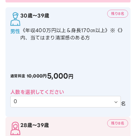
残り8名
30歳〜39歳
《年収400万円以上＆身長170㎝以上》※《》
男性
内、当てはまり清潔感のある方
5,000
円
10,000円
通常料金
人数を選択してください
名
残り8名
28歳〜39歳