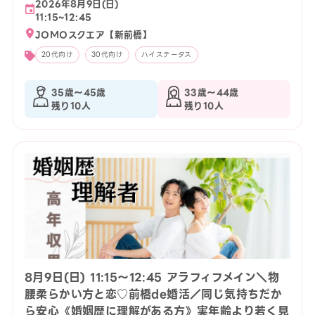
2026年8月9日(日)
11:15~12:45
JOMOスクエア【新前橋】
20代向け
30代向け
ハイステータス
35歳〜45歳
33歳〜44歳
残り10人
残り10人
8月9日(日) 11:15〜12:45 アラフィフメイン＼物
腰柔らかい方と恋♡前橋de婚活／同じ気持ちだか
ら安心《婚姻歴に理解がある方》実年齢より若く見