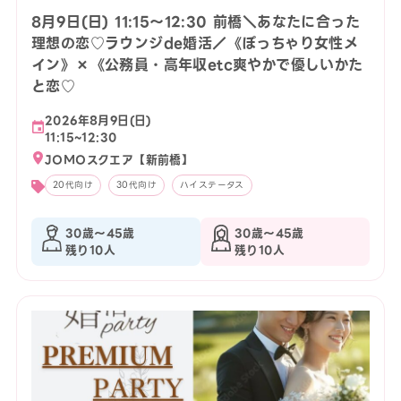
8月9日(日) 11:15〜12:30 前橋＼あなたに合った
理想の恋♡ラウンジde婚活／《ぽっちゃり女性メ
イン》×《公務員・高年収etc爽やかで優しいかた
と恋♡
2026年8月9日(日)
11:15~12:30
JOMOスクエア【新前橋】
20代向け
30代向け
ハイステータス
30歳〜45歳
30歳〜45歳
残り10人
残り10人