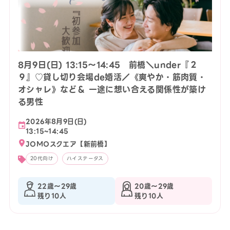
8月9日(日) 13:15〜14:45 前橋＼under『２
９』♡貸し切り会場de婚活／《爽やか・筋肉質・
オシャレ》など＆ 一途に想い合える関係性が築け
る男性
2026年8月9日(日)
13:15~14:45
JOMOスクエア【新前橋】
20代向け
ハイステータス
22歳〜29歳
20歳〜29歳
残り10人
残り10人