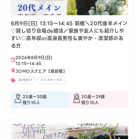
8月9日(日) 13:15〜14:45 前橋＼20代後半メイン
♡貸し切り会場de婚活／家族や友人にも紹介しや
すい♡高年収or高身長男性＆爽やか・清潔感のあ
る方
2026年8月9日(日)
13:15~14:45
JOMOスクエア【新前橋】
20代向け
ハイステータス
25歳〜30歳
20歳〜29歳
残り10人
残り10人