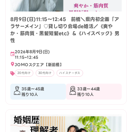
8月9日(日)11:15〜12:45 前橋＼県内初企画「ア
ラサーメイン」♡貸し切り会場de婚活／《爽や
か・筋肉質・黒髪短髪etc》＆《ハイスペック》男
性
2026年8月9日(日)
11:15~12:45
JOMOスクエア【新前橋】
20代向け
30代向け
ハイステータス
35歳〜45歳
33歳〜44歳
残り10人
残り10人