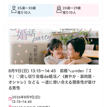
25歳〜30歳
20歳〜29歳
残り10人
残り10人
8月9日(日) 13:15〜14:45 前橋＼under『２
９』♡貸し切り会場de婚活／《爽やか・筋肉質・
オシャレ》など＆ 一途に想い合える関係性が築け
る男性
2026年8月9日(日)
13:15~14:45