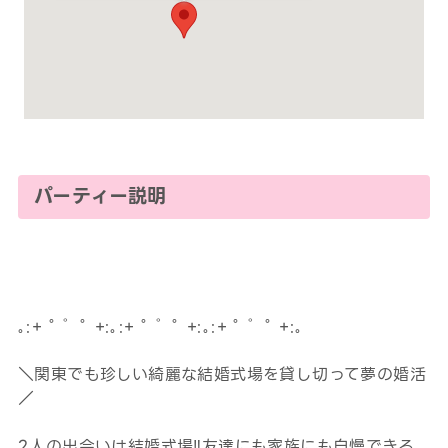
パーティー説明
｡:+ ﾟ ゜ﾟ +:｡:+ ﾟ ゜ﾟ +:｡:+ ﾟ ゜ﾟ +:｡
＼関東でも珍しい綺麗な結婚式場を貸し切って夢の婚活
／
2人の出会いは結婚式場‼友達にも家族にも自慢できる