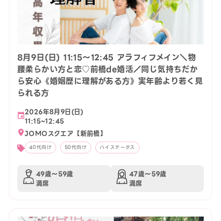
8月9日(日) 11:15〜12:45 アラフィフメイン＼物
腰柔らかい方と恋♡前橋de婚活／同じ気持ちだか
ら安心《婚姻歴に理解がある方》実年齢より若く見
られる方
2026年8月9日(日)
11:15~12:45
JOMOスクエア【新前橋】
40代向け
50代向け
ハイステータス
49歳〜59歳
47歳〜59歳
満席
満席