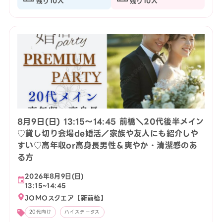
残り10人
残り10人
8月9日(日) 13:15〜14:45 前橋＼20代後半メイン
♡貸し切り会場de婚活／家族や友人にも紹介しや
すい♡高年収or高身長男性＆爽やか・清潔感のあ
る方
2026年8月9日(日)
13:15~14:45
JOMOスクエア【新前橋】
20代向け
ハイステータス