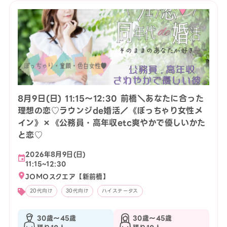
8月9日(日) 11:15〜12:30 前橋＼あなたに合った
理想の恋♡ラウンジde婚活／《ぽっちゃり女性メ
イン》×《公務員・高年収etc爽やかで優しいかた
と恋♡
2026年8月9日(日)
11:15~12:30
JOMOスクエア【新前橋】
20代向け
30代向け
ハイステータス
30歳〜45歳
30歳〜45歳