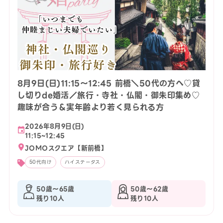
8月9日(日)11:15〜12:45 前橋＼50代の方へ♡貸
し切りde婚活／旅行・寺社・仏閣・御朱印集め♡
趣味が合う＆実年齢より若く見られる方
2026年8月9日(日)
11:15~12:45
JOMOスクエア【新前橋】
50代向け
ハイステータス
50歳〜65歳
50歳〜62歳
残り10人
残り10人