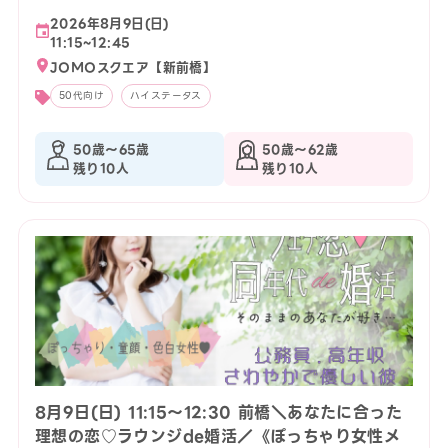
2026年8月9日(日)
11:15~12:45
JOMOスクエア【新前橋】
50代向け
ハイステータス
50歳〜65歳
50歳〜62歳
残り10人
残り10人
8月9日(日) 11:15〜12:30 前橋＼あなたに合った
理想の恋♡ラウンジde婚活／《ぽっちゃり女性メ