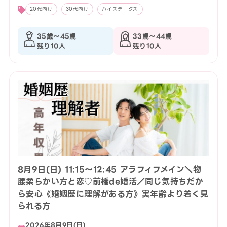
20代向け
30代向け
ハイステータス
35歳〜45歳
33歳〜44歳
残り10人
残り10人
8月9日(日) 11:15〜12:45 アラフィフメイン＼物
腰柔らかい方と恋♡前橋de婚活／同じ気持ちだか
ら安心《婚姻歴に理解がある方》実年齢より若く見
られる方
2026年8月9日(日)