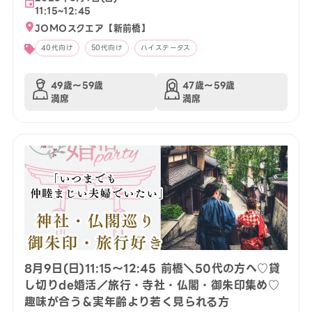
11:15~12:45
JOMOスクエア【新前橋】
40代向け
50代向け
ハイステータス
49歳〜59歳
47歳〜59歳
満席
満席
8月9日(日)11:15〜12:45 前橋＼50代の方へ♡貸
し切りde婚活／旅行・寺社・仏閣・御朱印集め♡
趣味が合う＆実年齢より若く見られる方