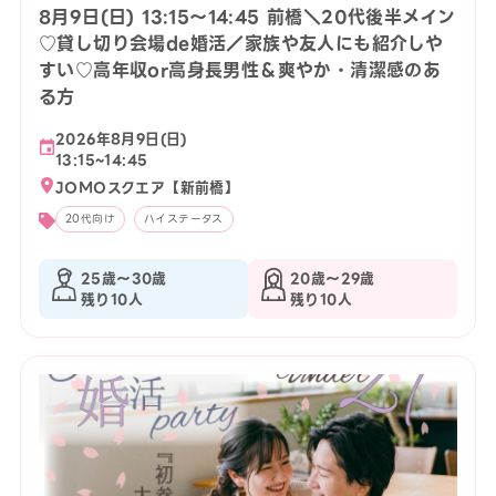
8月9日(日) 13:15〜14:45 前橋＼20代後半メイン
♡貸し切り会場de婚活／家族や友人にも紹介しや
すい♡高年収or高身長男性＆爽やか・清潔感のあ
る方
2026年8月9日(日)
13:15~14:45
JOMOスクエア【新前橋】
20代向け
ハイステータス
25歳〜30歳
20歳〜29歳
残り10人
残り10人