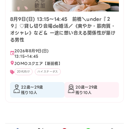
8月9日(日) 13:15〜14:45 前橋＼under『２
９』♡貸し切り会場de婚活／《爽やか・筋肉質・
オシャレ》など＆ 一途に想い合える関係性が築け
る男性
2026年8月9日(日)
13:15~14:45
JOMOスクエア【新前橋】
20代向け
ハイステータス
22歳〜29歳
20歳〜29歳
残り10人
残り10人