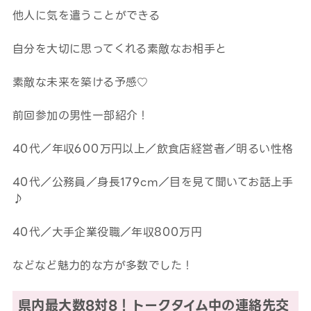
他人に気を遣うことができる
自分を大切に思ってくれる素敵なお相手と
素敵な未来を築ける予感♡
前回参加の男性一部紹介！
40代／年収600万円以上／飲食店経営者／明るい性格
40代／公務員／身長179cm／目を見て聞いてお話上手
♪
40代／大手企業役職／年収800万円
などなど魅力的な方が多数でした！
県内最大数8対8！トークタイム中の連絡先交