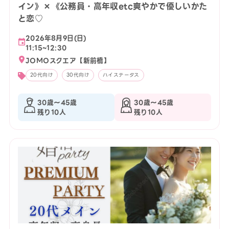
イン》×《公務員・高年収etc爽やかで優しいかた
と恋♡
2026年8月9日(日)
11:15~12:30
JOMOスクエア【新前橋】
20代向け
30代向け
ハイステータス
30歳〜45歳
30歳〜45歳
残り10人
残り10人