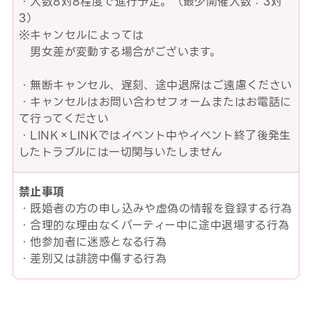
・人数8対8程度で進行予定。（最少開催人数：3対
3）
※キャンセルによっては
男女差が変動する場合がございます。
・無断キャンセル、遅刻、途中退席はご遠慮ください
・キャンセルはお問い合わせフォームまたはお電話に
て行ってください
・LINK×LINKではイベント中やイベント終了後発生
したトラブルには一切関与いたしません
禁止事項
・既婚者の方の申し込みや虚偽の情報を登録する行為
・合理的な理由なくパーティー中に途中退場する行為
・他参加者に迷惑となる行為
・差別又は誹謗中傷する行為