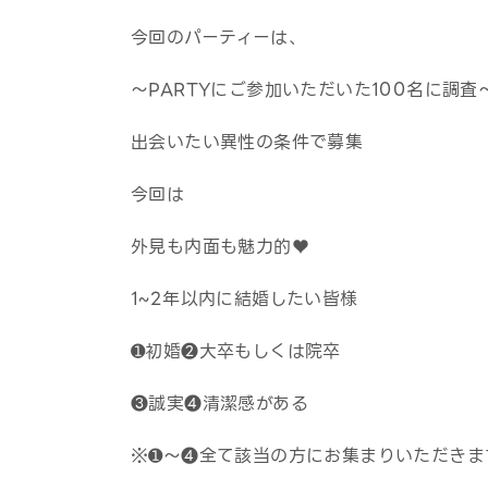
今回のパーティーは、
～PARTYにご参加いただいた100名に調査
出会いたい異性の条件で募集
今回は
外見も内面も魅力的♥
1~2年以内に結婚したい皆様
➊初婚❷大卒もしくは院卒
❸誠実❹清潔感がある
※➊～❹全て該当の方にお集まりいただきま