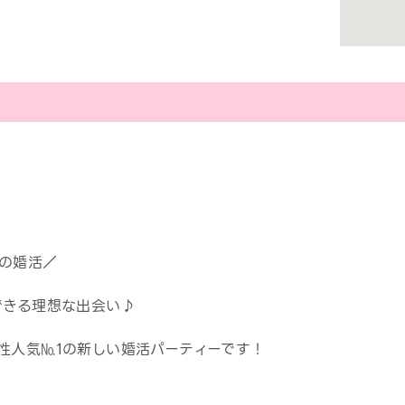
の婚活／
できる理想な出会い♪
性人気№1の新しい婚活パーティーです！