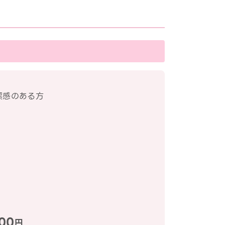
潔感のある方
00
円