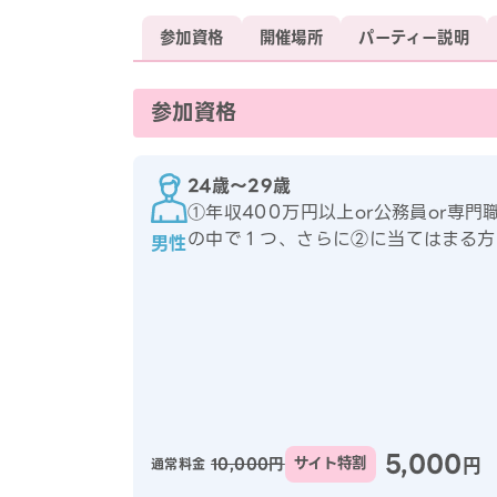
参加資格
開催場所
パーティー説明
参加資格
24歳〜29歳
①年収400万円以上or公務員or専門
の中で１つ、さらに②に当てはまる方
男性
5,000
円
10,000円
サイト特割
通常料金