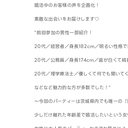
婚活中のお客様の声を企画化！
素敵な出会いをお届けします♡
”前回参加の男性一部紹介！
20代／経営者／身長182cm／明るい性格
20代／公務員／身長174cm／歯が白くて
20代／理学療法士／優しくて何でも聞いて
などなど魅力的な方が多数でした！”
～今回のパーティーは茨城県内でも唯一の「
少しだけ離れた年齢差で婚活したいという女