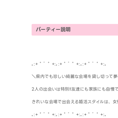
パーティー説明
｡:+ ﾟ ゜ﾟ +:｡:+ ﾟ ゜ﾟ +:｡:+ ﾟ ゜ﾟ +:｡
＼県内でも珍しい綺麗な会場を貸し切って夢
2人の出会いは特別‼友達にも家族にも自慢
きれいな会場で出会える婚活スタイルは、女
｡:+ ﾟ ゜ﾟ +:｡:+ ﾟ ゜ﾟ +:｡:+ ﾟ ゜ﾟ +:｡