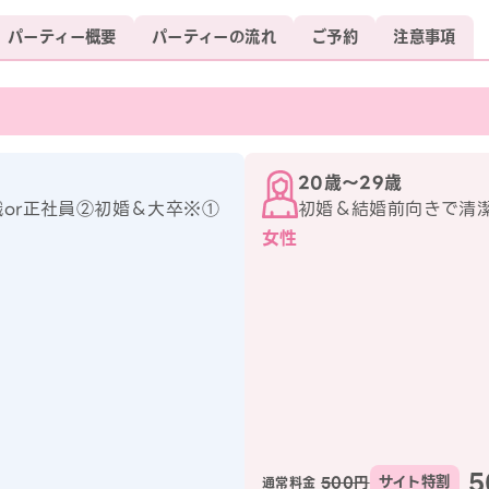
パーティー概要
パーティーの流れ
ご予約
注意事項
20歳〜29歳
職or正社員②初婚＆大卒※①
初婚＆結婚前向きで清
女性
5
500円
サイト特割
通常料金