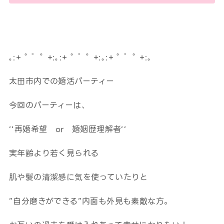
｡:+ ﾟ ゜ﾟ +:｡:+ ﾟ ゜ﾟ +:｡:+ ﾟ ゜ﾟ +:｡
太田市内での婚活パーティー
今回のパーティーは、
‘‘再婚希望 or 婚姻歴理解者‘‘
実年齢より若く見られる
肌や髪の清潔感に気を使っていたりと
”自分磨きができる”内面も外見も素敵な方。