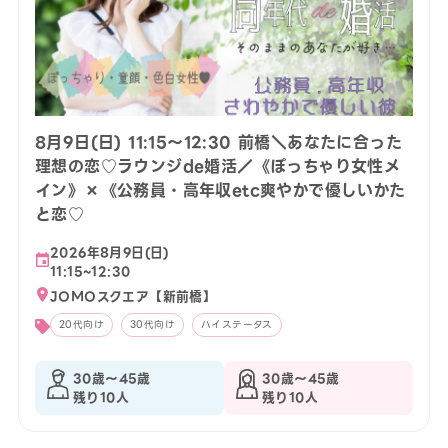
8月9日(日) 11:15〜12:30 前橋＼あなたに合った
理想の恋♡ラウンジde婚活／《ぽっちゃり女性メ
イン》×《公務員・高年収etc爽やかで優しいかた
と恋♡
2026年8月9日(日)
11:15~12:30
JOMOスクエア【新前橋】
20代向け
30代向け
ハイステータス
30歳〜45歳
30歳〜45歳
残り10人
残り10人