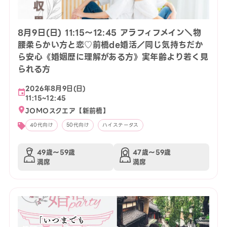
8月9日(日) 11:15〜12:45 アラフィフメイン＼物
腰柔らかい方と恋♡前橋de婚活／同じ気持ちだか
ら安心《婚姻歴に理解がある方》実年齢より若く見
られる方
2026年8月9日(日)
11:15~12:45
JOMOスクエア【新前橋】
40代向け
50代向け
ハイステータス
49歳〜59歳
47歳〜59歳
満席
満席