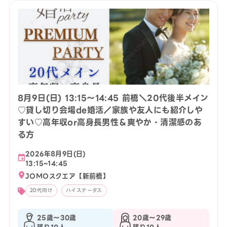
8月9日(日) 13:15〜14:45 前橋＼20代後半メイン
♡貸し切り会場de婚活／家族や友人にも紹介しや
すい♡高年収or高身長男性＆爽やか・清潔感のあ
る方
2026年8月9日(日)
13:15~14:45
JOMOスクエア【新前橋】
20代向け
ハイステータス
25歳〜30歳
20歳〜29歳