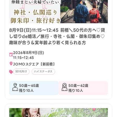
8月9日(日)11:15〜12:45 前橋＼50代の方へ♡貸
し切りde婚活／旅行・寺社・仏閣・御朱印集め♡
趣味が合う＆実年齢より若く見られる方
2026年8月9日(日)
11:15~12:45
JOMOスクエア【新前橋】
50代向け
ハイステータス
50歳〜65歳
50歳〜62歳
残り10人
残り10人