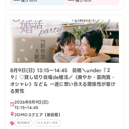
残り10人
残り10人
8月9日(日) 13:15〜14:45 前橋＼under『２
９』♡貸し切り会場de婚活／《爽やか・筋肉質・
オシャレ》など＆ 一途に想い合える関係性が築け
る男性
2026年8月9日(日)
13:15~14:45
JOMOスクエア【新前橋】
20代向け
ハイステータス