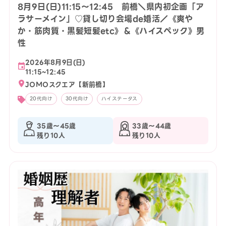
8月9日(日)11:15〜12:45 前橋＼県内初企画「ア
ラサーメイン」♡貸し切り会場de婚活／《爽や
か・筋肉質・黒髪短髪etc》＆《ハイスペック》男
性
2026年8月9日(日)
11:15~12:45
JOMOスクエア【新前橋】
20代向け
30代向け
ハイステータス
35歳〜45歳
33歳〜44歳
残り10人
残り10人