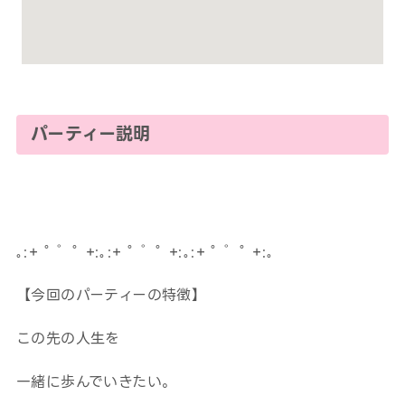
パーティー説明
｡:+ ﾟ ゜ﾟ +:｡:+ ﾟ ゜ﾟ +:｡:+ ﾟ ゜ﾟ +:｡
【今回のパーティーの特徴】
この先の人生を
一緒に歩んでいきたい。