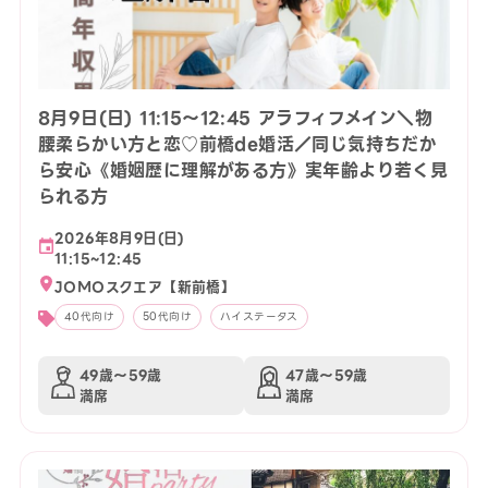
8月9日(日) 11:15〜12:45 アラフィフメイン＼物
腰柔らかい方と恋♡前橋de婚活／同じ気持ちだか
ら安心《婚姻歴に理解がある方》実年齢より若く見
られる方
2026年8月9日(日)
11:15~12:45
JOMOスクエア【新前橋】
40代向け
50代向け
ハイステータス
49歳〜59歳
47歳〜59歳
満席
満席