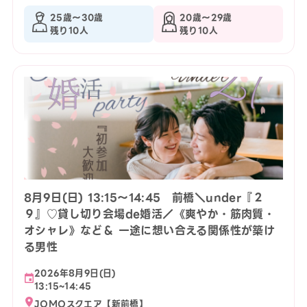
25歳〜30歳
20歳〜29歳
残り10人
残り10人
8月9日(日) 13:15〜14:45 前橋＼under『２
９』♡貸し切り会場de婚活／《爽やか・筋肉質・
オシャレ》など＆ 一途に想い合える関係性が築け
る男性
2026年8月9日(日)
13:15~14:45
JOMOスクエア【新前橋】