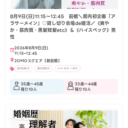
8月9日(日)11:15〜12:45 前橋＼県内初企画「ア
ラサーメイン」♡貸し切り会場de婚活／《爽や
か・筋肉質・黒髪短髪etc》＆《ハイスペック》男
性
2026年8月9日(日)
11:15~12:45
JOMOスクエア【新前橋】
20代向け
30代向け
ハイステータス
35歳〜45歳
33歳〜44歳
残り10人
残り10人