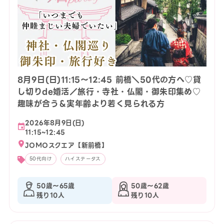
8月9日(日)11:15〜12:45 前橋＼50代の方へ♡貸
し切りde婚活／旅行・寺社・仏閣・御朱印集め♡
趣味が合う＆実年齢より若く見られる方
2026年8月9日(日)
11:15~12:45
JOMOスクエア【新前橋】
50代向け
ハイステータス
50歳〜65歳
50歳〜62歳
残り10人
残り10人