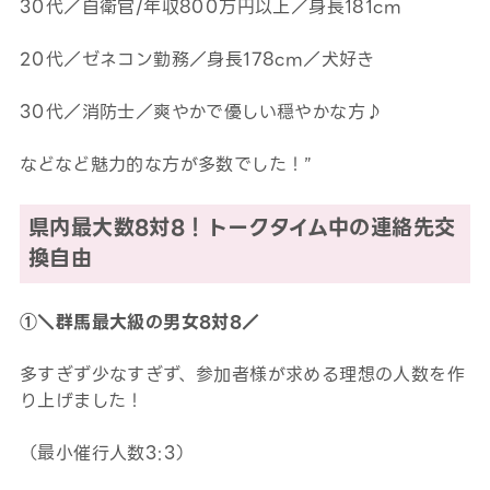
30代／自衛官/年収800万円以上／身長181cm
20代／ゼネコン勤務／身長178cm／犬好き
30代／消防士／爽やかで優しい穏やかな方♪
などなど魅力的な方が多数でした！”
県内最大数8対8！トークタイム中の連絡先交
換自由
①＼群馬最大級の男女8対8／
多すぎず少なすぎず、参加者様が求める理想の人数を作
り上げました！
（最小催行人数3:3）