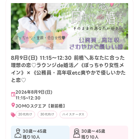
8月9日(日) 11:15〜12:30 前橋＼あなたに合った
理想の恋♡ラウンジde婚活／《ぽっちゃり女性メ
イン》×《公務員・高年収etc爽やかで優しいかた
と恋♡
2026年8月9日(日)
11:15~12:30
JOMOスクエア【新前橋】
20代向け
30代向け
ハイステータス
30歳〜45歳
30歳〜45歳
残り10人
残り10人