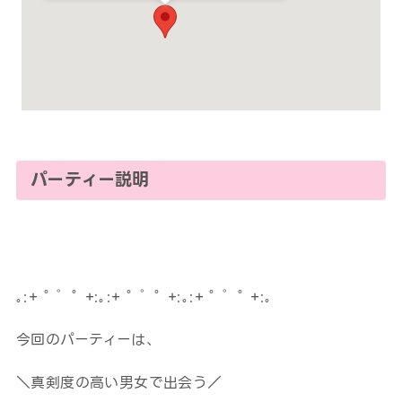
パーティー説明
｡:+ ﾟ ゜ﾟ +:｡:+ ﾟ ゜ﾟ +:｡:+ ﾟ ゜ﾟ +:｡
今回のパーティーは、
＼真剣度の高い男女で出会う／