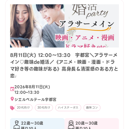
8月11日(火) 12:00〜13:30 宇都宮＼アラサーメ
イン♡趣味de婚活／《アニメ・映画・漫画・ドラ
マ好き等の趣味がある》高身長＆清潔感のある方と
恋♩
2026年8月11日(火)
12:00~13:30
シエルベルテール宇都宮
20代向け
30代向け
ハイステータス
趣味コン
22歳〜30歳
20歳〜30歳
残り10人
残り10人