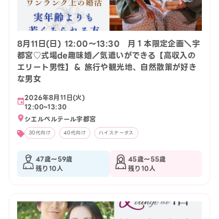
8月11日(日) 12:00〜13:30 月１本限定企画＼宇
都宮♡式場de趣味婚／気遣いができる【高収入の
エリート男性】＆ 旅行や観光地、自然散策が好き
な男女
2026年8月11日(火)
12:00~13:30
シエルベルテール宇都宮
30代向け
40代向け
ハイステータス
47歳〜59歳
45歳〜55歳
残り10人
残り10人