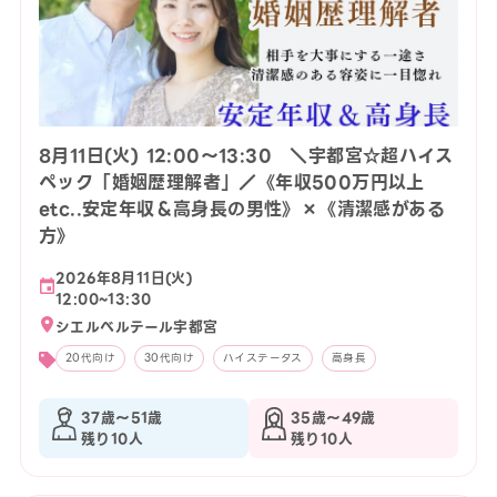
8月11日(火) 12:00〜13:30 ＼宇都宮☆超ハイス
ペック「婚姻歴理解者」／《年収500万円以上
etc..安定年収＆高身長の男性》×《清潔感がある
方》
2026年8月11日(火)
12:00~13:30
シエルベルテール宇都宮
20代向け
30代向け
ハイステータス
高身長
37歳〜51歳
35歳〜49歳
残り10人
残り10人