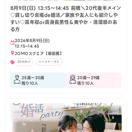
8月9日(日) 13:15〜14:45 前橋＼20代後半メイン
♡貸し切り会場de婚活／家族や友人にも紹介しや
すい♡高年収or高身長男性＆爽やか・清潔感のあ
る方
2026年8月9日(日)
13:15~14:45
JOMOスクエア【新前橋】
20代向け
ハイステータス
25歳〜30歳
20歳〜29歳
残り10人
残り10人