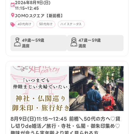
2026年8月9日(日)
11:15~12:45
JOMOスクエア【新前橋】
40代向け
50代向け
ハイステータス
49歳〜59歳
47歳〜59歳
満席
満席
8月9日(日)11:15〜12:45 前橋＼50代の方へ♡貸
し切りde婚活／旅行・寺社・仏閣・御朱印集め♡
趣味が合う＆実年齢より若く見られる方