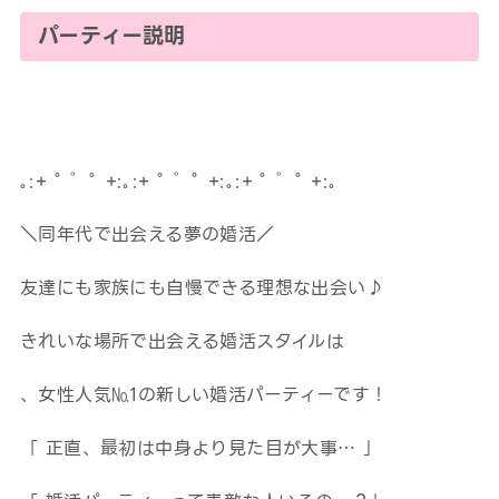
パーティー説明
｡:+ ﾟ ゜ﾟ +:｡:+ ﾟ ゜ﾟ +:｡:+ ﾟ ゜ﾟ +:｡
＼同年代で出会える夢の婚活／
友達にも家族にも自慢できる理想な出会い♪
きれいな場所で出会える婚活スタイルは
、女性人気№1の新しい婚活パーティーです！
「 正直、最初は中身より見た目が大事… 」