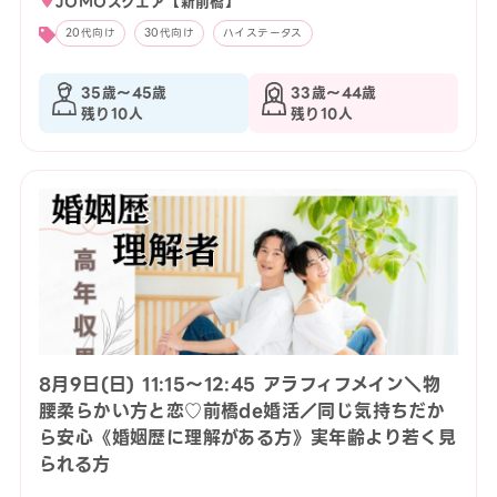
JOMOスクエア【新前橋】
20代向け
30代向け
ハイステータス
35歳〜45歳
33歳〜44歳
残り10人
残り10人
8月9日(日) 11:15〜12:45 アラフィフメイン＼物
腰柔らかい方と恋♡前橋de婚活／同じ気持ちだか
ら安心《婚姻歴に理解がある方》実年齢より若く見
られる方