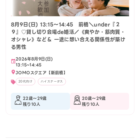
8月9日(日) 13:15〜14:45 前橋＼under『２
９』♡貸し切り会場de婚活／《爽やか・筋肉質・
オシャレ》など＆ 一途に想い合える関係性が築け
る男性
2026年8月9日(日)
13:15~14:45
JOMOスクエア【新前橋】
20代向け
ハイステータス
22歳〜29歳
20歳〜29歳
残り10人
残り10人