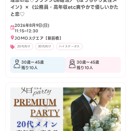
理想の恋♡ラウンジde婚活／《ぽっちゃり女性メ
イン》×《公務員・高年収etc爽やかで優しいかた
と恋♡
2026年8月9日(日)
11:15~12:30
JOMOスクエア【新前橋】
20代向け
30代向け
ハイステータス
30歳〜45歳
30歳〜45歳
残り10人
残り10人