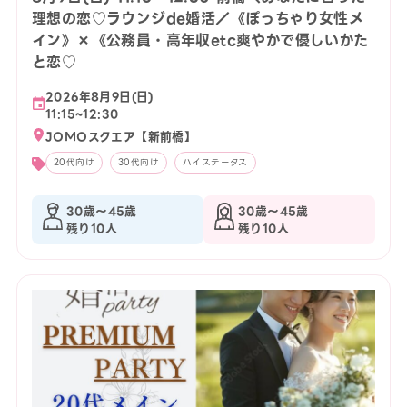
理想の恋♡ラウンジde婚活／《ぽっちゃり女性メ
イン》×《公務員・高年収etc爽やかで優しいかた
と恋♡
2026年8月9日(日)
11:15~12:30
JOMOスクエア【新前橋】
20代向け
30代向け
ハイステータス
30歳〜45歳
30歳〜45歳
残り10人
残り10人