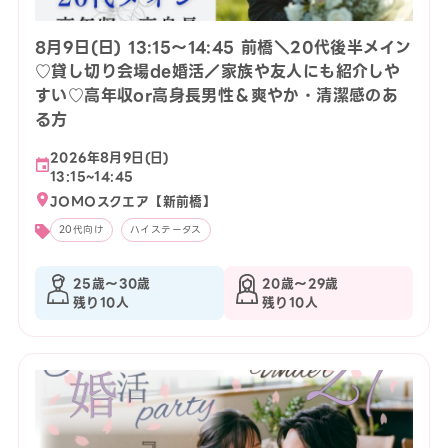
8月9日(日) 13:15〜14:45 前橋＼20代後半メイン
♡貸し切り会場de婚活／家族や友人にも紹介しや
すい♡高年収or高身長男性＆爽やか・清潔感のあ
る方
2026年8月9日(日)
13:15~14:45
JOMOスクエア【新前橋】
20代向け
ハイステータス
25歳〜30歳
20歳〜29歳
残り10人
残り10人