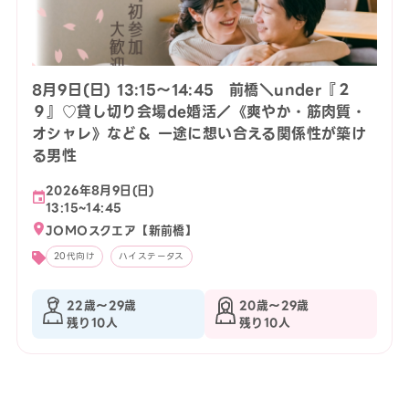
8月9日(日) 13:15〜14:45 前橋＼under『２
９』♡貸し切り会場de婚活／《爽やか・筋肉質・
オシャレ》など＆ 一途に想い合える関係性が築け
る男性
2026年8月9日(日)
13:15~14:45
JOMOスクエア【新前橋】
20代向け
ハイステータス
22歳〜29歳
20歳〜29歳
残り10人
残り10人