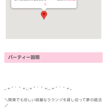
ト
パーティー説明
｡:+ ﾟ ゜ﾟ +:｡:+ ﾟ ゜ﾟ +:｡:+ ﾟ ゜ﾟ +:｡
＼関東でも珍しい綺麗なラウンジを貸し切って夢の婚活
／