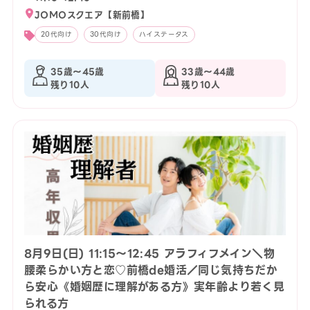
JOMOスクエア【新前橋】
20代向け
30代向け
ハイステータス
35歳〜45歳
33歳〜44歳
残り10人
残り10人
8月9日(日) 11:15〜12:45 アラフィフメイン＼物
腰柔らかい方と恋♡前橋de婚活／同じ気持ちだか
ら安心《婚姻歴に理解がある方》実年齢より若く見
られる方