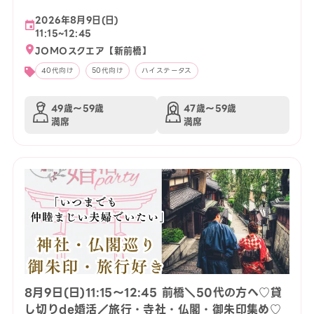
2026年8月9日(日)
11:15~12:45
JOMOスクエア【新前橋】
40代向け
50代向け
ハイステータス
49歳〜59歳
47歳〜59歳
満席
満席
8月9日(日)11:15〜12:45 前橋＼50代の方へ♡貸
し切りde婚活／旅行・寺社・仏閣・御朱印集め♡