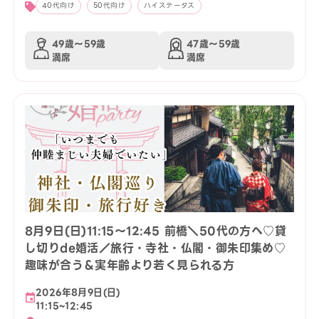
40代向け
50代向け
ハイステータス
49歳〜59歳
47歳〜59歳
満席
満席
8月9日(日)11:15〜12:45 前橋＼50代の方へ♡貸
し切りde婚活／旅行・寺社・仏閣・御朱印集め♡
趣味が合う＆実年齢より若く見られる方
2026年8月9日(日)
11:15~12:45