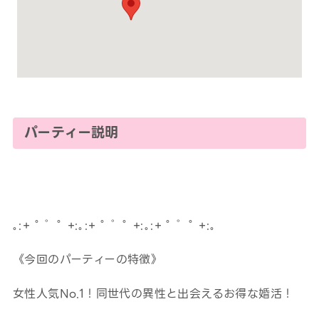
パーティー説明
｡:+ ﾟ ゜ﾟ +:｡:+ ﾟ ゜ﾟ +:｡:+ ﾟ ゜ﾟ +:｡
《今回のパーティーの特徴》
女性人気No.1！同世代の異性と出会えるお得な婚活！