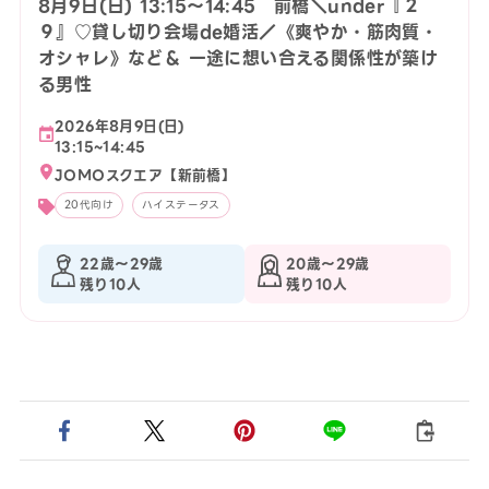
8月9日(日) 13:15〜14:45 前橋＼under『２
９』♡貸し切り会場de婚活／《爽やか・筋肉質・
オシャレ》など＆ 一途に想い合える関係性が築け
る男性
2026年8月9日(日)
13:15~14:45
JOMOスクエア【新前橋】
20代向け
ハイステータス
22歳〜29歳
20歳〜29歳
残り10人
残り10人