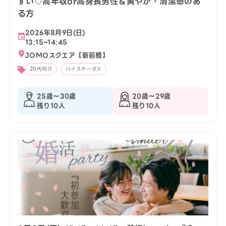
すい♡高年収or高身長男性＆爽やか・清潔感のあ
る方
2026年8月9日(日)
13:15~14:45
JOMOスクエア【新前橋】
20代向け
ハイステータス
25歳〜30歳
20歳〜29歳
残り10人
残り10人