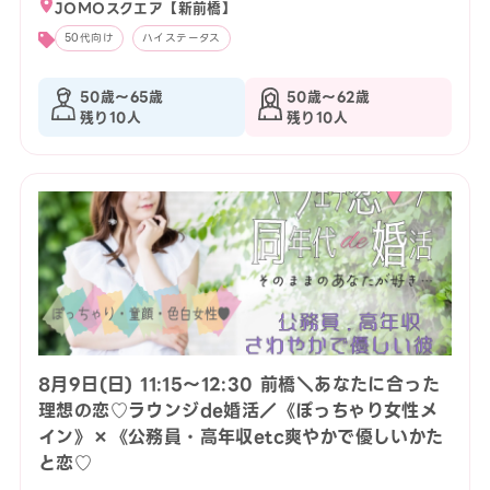
JOMOスクエア【新前橋】
50代向け
ハイステータス
50歳〜65歳
50歳〜62歳
残り10人
残り10人
8月9日(日) 11:15〜12:30 前橋＼あなたに合った
理想の恋♡ラウンジde婚活／《ぽっちゃり女性メ
イン》×《公務員・高年収etc爽やかで優しいかた
と恋♡