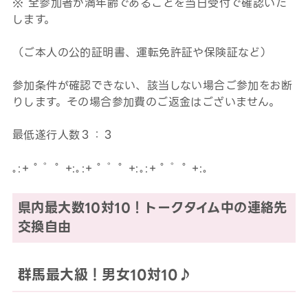
※ 全参加者が満年齢であることを当日受付で確認いた
します。
（ご本人の公的証明書、運転免許証や保険証など）
参加条件が確認できない、該当しない場合ご参加をお断
りします。その場合参加費のご返金はございません。
最低遂行人数３：３
｡:+ ﾟ ゜ﾟ +:｡:+ ﾟ ゜ﾟ +:｡:+ ﾟ ゜ﾟ +:｡
県内最大数10対10！トークタイム中の連絡先
交換自由
群馬最大級！男女10対10♪