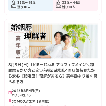
35歳〜45歳
33歳〜44歳
残り10人
残り10人
8月9日(日) 11:15〜12:45 アラフィフメイン＼物
腰柔らかい方と恋♡前橋de婚活／同じ気持ちだか
ら安心《婚姻歴に理解がある方》実年齢より若く見
られる方
2026年8月9日(日)
11:15~12:45
JOMOスクエア【新前橋】