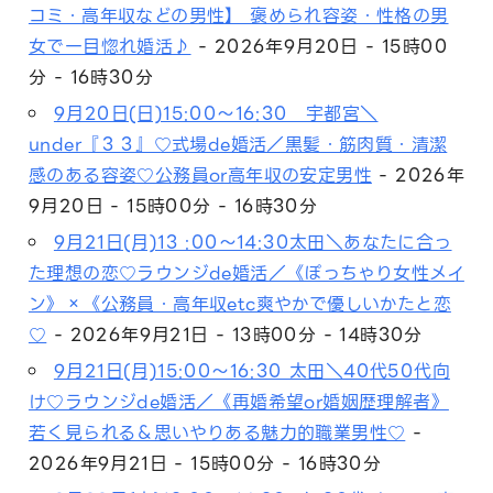
コミ・高年収などの男性】 褒められ容姿・性格の男
女で一目惚れ婚活♪
- 2026年9月20日 - 15時00
分 - 16時30分
9月20日(日)15:00～16:30 宇都宮＼
under『３３』♡式場de婚活／黒髪・筋肉質・清潔
感のある容姿♡公務員or高年収の安定男性
- 2026年
9月20日 - 15時00分 - 16時30分
9月21日(月)13 :00～14:30太田＼あなたに合っ
た理想の恋♡ラウンジde婚活／《ぽっちゃり女性メイ
ン》×《公務員・高年収etc爽やかで優しいかたと恋
♡
- 2026年9月21日 - 13時00分 - 14時30分
9月21日(月)15:00～16:30 太田＼40代50代向
け♡ラウンジde婚活／《再婚希望or婚姻歴理解者》
若く見られる＆思いやりある魅力的職業男性♡
-
2026年9月21日 - 15時00分 - 16時30分