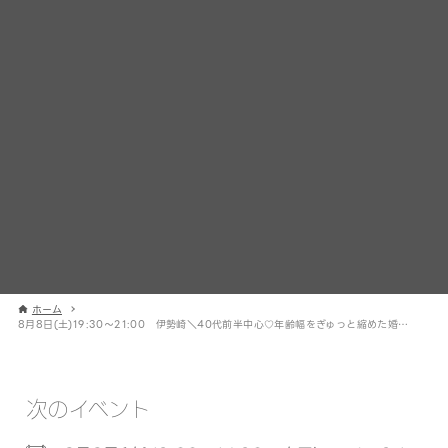
ホーム
8月8日(土)19:30〜21:00 伊勢崎＼40代前半中心♡年齢幅をぎゅっと縮めた婚活／ 安定収入の男性×笑顔が素敵な女性
次のイベント