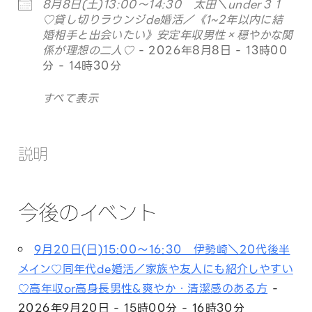
8月8日(土)13:00〜14:30 太田＼under３１
♡貸し切りラウンジde婚活／《1~2年以内に結
婚相手と出会いたい》安定年収男性×穏やかな関
係が理想の二人♡
- 2026年8月8日 - 13時00
分 - 14時30分
すべて表示
説明
今後のイベント
9月20日(日)15:00～16:30 伊勢崎＼20代後半
メイン♡同年代de婚活／家族や友人にも紹介しやすい
♡高年収or高身長男性&爽やか・清潔感のある方
-
2026年9月20日 - 15時00分 - 16時30分