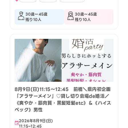
30歳〜45歳
30歳〜45歳
残り10人
残り10人
8月9日(日)11:15〜12:45 前橋＼県内初企画
「アラサーメイン」♡貸し切り会場de婚活／
《爽やか・筋肉質・黒髪短髪etc》＆《ハイス
ペック》男性
2026年8月9日(日)
11:15~12:45