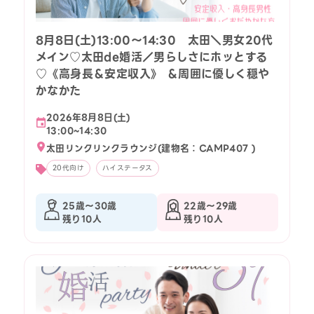
8月8日(土)13:00〜14:30 太田＼男女20代
メイン♡太田de婚活／男らしさにホッとする
♡《高身長＆安定収入》 ＆周囲に優しく穏や
かなかた
2026年8月8日(土)
13:00~14:30
太田リンクリンクラウンジ(建物名：CAMP407 )
20代向け
ハイステータス
25歳〜30歳
22歳〜29歳
残り10人
残り10人