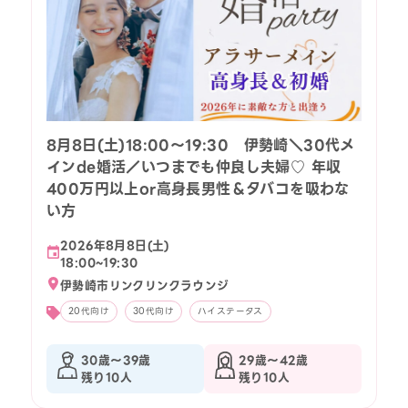
8月8日(土)18:00〜19:30 伊勢崎＼30代メ
インde婚活／いつまでも仲良し夫婦♡ 年収
400万円以上or高身長男性＆タバコを吸わな
い方
2026年8月8日(土)
18:00~19:30
伊勢崎市リンクリンクラウンジ
20代向け
30代向け
ハイステータス
30歳〜39歳
29歳〜42歳
残り10人
残り10人