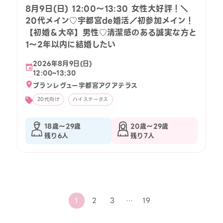
8月9日(日) 12:00〜13:30 女性大好評！＼
20代メイン♡宇都宮de婚活／初参加メイン！
【初婚＆大卒】男性♡清潔感のある誠実な方と
1～2年以内に結婚したい
2026年8月9日(日)
12:00~13:30
ブランレヴュー宇都宮アクアテラス
20代向け
ハイステータス
18歳〜29歳
20歳〜29歳
残り6人
残り7人
1
2
3
…
19