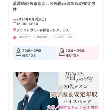
清潔感のある容姿♡公務員or高年収の安定男
性
2026年8月9日(日)
12:00~13:30
ブランレヴュー宇都宮アクアテラス
20代向け
30代向け
ハイステータス
20歳〜29歳
20歳〜29歳
残り10人
残り10人