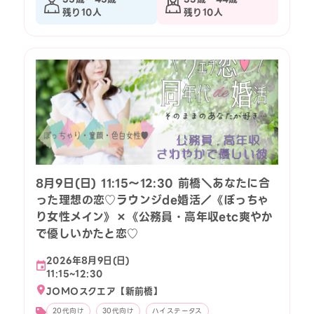
残り10人
残り10人
8月9日(日) 11:15〜12:30 前橋＼あなたに合
った理想の恋♡ラウンジde婚活／《ぽっちゃ
り女性メイン》×《公務員・高年収etc爽やか
で優しいかたと恋♡
2026年8月9日(日)
11:15~12:30
JOMOスクエア【新前橋】
20代向け
30代向け
ハイステータス