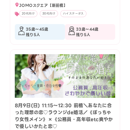
JOMOスクエア【新前橋】
20代向け
30代向け
ハイステータス
35歳〜45歳
33歳〜44歳
残り5人
残り5人
8月9日(日) 11:15〜12:30 前橋＼あなたに合
った理想の恋♡ラウンジde婚活／《ぽっちゃ
り女性メイン》×《公務員・高年収etc爽やか
で優しいかたと恋♡