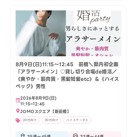
8月9日(日)11:15〜12:45 前橋＼県内初企画
「アラサーメイン」♡貸し切り会場de婚活／
《爽やか・筋肉質・黒髪短髪etc》＆《ハイス
ペック》男性
2026年8月9日(日)
11:15~12:45
JOMOスクエア【新前橋】
20代向け
30代向け
ハイステータス
35歳〜45歳
33歳〜44歳