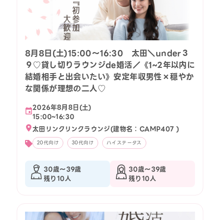
8月8日(土)15:00〜16:30 太田＼under３
９♡貸し切りラウンジde婚活／《1~2年以内に
結婚相手と出会いたい》安定年収男性×穏やか
な関係が理想の二人♡
2026年8月8日(土)
15:00~16:30
太田リンクリンクラウンジ(建物名：CAMP407 )
20代向け
30代向け
ハイステータス
30歳〜39歳
30歳〜39歳
残り10人
残り10人