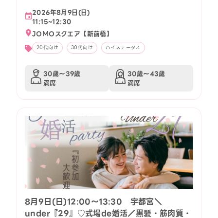
2026年8月9日(日)
11:15~12:30
JOMOスクエア【新前橋】
20代向け
30代向け
ハイステータス
30歳〜39歳
30歳〜43歳
満席
満席
8月9日(日)12:00〜13:30 宇都宮＼
under『29』♡式場de婚活／黒髪・筋肉質・