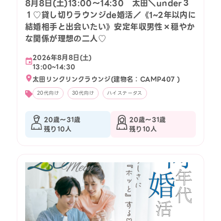
8月8日(土)13:00〜14:30 太田＼under３
１♡貸し切りラウンジde婚活／《1~2年以内に
結婚相手と出会いたい》安定年収男性×穏やか
な関係が理想の二人♡
2026年8月8日(土)
13:00~14:30
太田リンクリンクラウンジ(建物名：CAMP407 )
20代向け
30代向け
ハイステータス
20歳〜31歳
20歳〜31歳
残り10人
残り10人