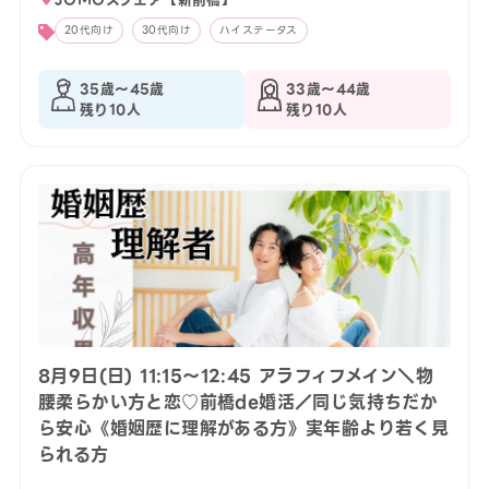
20代向け
30代向け
ハイステータス
35歳〜45歳
33歳〜44歳
残り10人
残り10人
8月9日(日) 11:15〜12:45 アラフィフメイン＼物
腰柔らかい方と恋♡前橋de婚活／同じ気持ちだか
ら安心《婚姻歴に理解がある方》実年齢より若く見
られる方