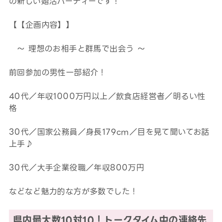
の新しい婚活パーティーです！
【【企画内容】】
～ 理想のお相手と群馬で出会う ～
前回参加の男性一部紹介！
40代／年収1000万円以上／飲食店経営者／明るい性
格
30代／国家公務員／身長179cm／目を見て聞いてお話
上手♪
30代／大手企業役職／年収800万円
などなど魅力的な方が多数でした！
県内最大数10対10！トークタイム中の連絡先