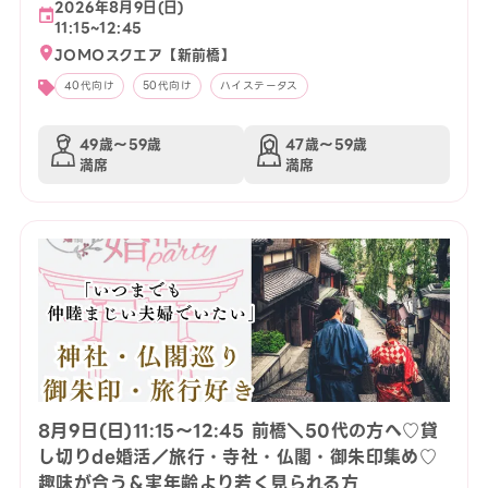
2026年8月9日(日)
11:15~12:45
JOMOスクエア【新前橋】
40代向け
50代向け
ハイステータス
49歳〜59歳
47歳〜59歳
満席
満席
8月9日(日)11:15〜12:45 前橋＼50代の方へ♡貸
し切りde婚活／旅行・寺社・仏閣・御朱印集め♡
趣味が合う＆実年齢より若く見られる方