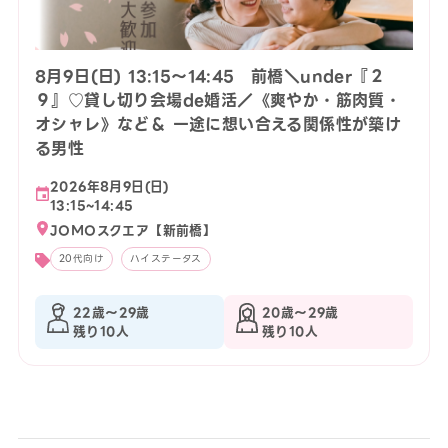
8月9日(日) 13:15〜14:45 前橋＼under『２
９』♡貸し切り会場de婚活／《爽やか・筋肉質・
オシャレ》など＆ 一途に想い合える関係性が築け
る男性
2026年8月9日(日)
13:15~14:45
JOMOスクエア【新前橋】
20代向け
ハイステータス
22歳〜29歳
20歳〜29歳
残り10人
残り10人