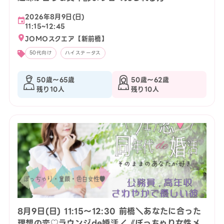
2026年8月9日(日)
11:15~12:45
JOMOスクエア【新前橋】
50代向け
ハイステータス
50歳〜65歳
50歳〜62歳
残り10人
残り10人
8月9日(日) 11:15〜12:30 前橋＼あなたに合った
理想の恋♡ラウンジde婚活／《ぽっちゃり女性メ