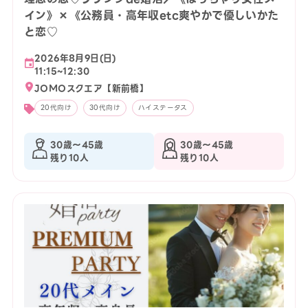
イン》×《公務員・高年収etc爽やかで優しいかた
と恋♡
2026年8月9日(日)
11:15~12:30
JOMOスクエア【新前橋】
20代向け
30代向け
ハイステータス
30歳〜45歳
30歳〜45歳
残り10人
残り10人