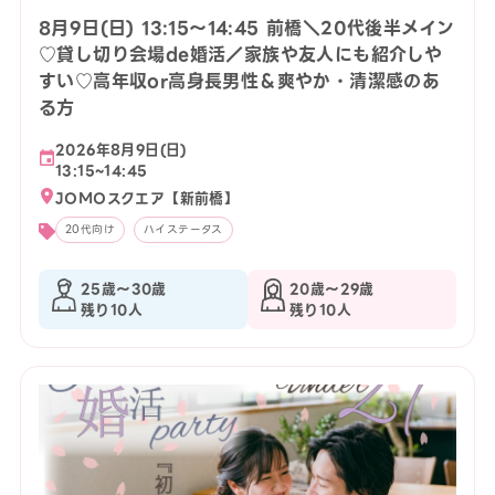
8月9日(日) 13:15〜14:45 前橋＼20代後半メイン
♡貸し切り会場de婚活／家族や友人にも紹介しや
すい♡高年収or高身長男性＆爽やか・清潔感のあ
る方
2026年8月9日(日)
13:15~14:45
JOMOスクエア【新前橋】
20代向け
ハイステータス
25歳〜30歳
20歳〜29歳
残り10人
残り10人