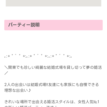
パーティー説明
｡:+ ﾟ ゜ﾟ +:｡:+ ﾟ ゜ﾟ +:｡:+ ﾟ ゜ﾟ +:｡
＼関東でも珍しい綺麗な結婚式場を貸し切って夢の婚活
／
2人の出会いは結婚式場‼友達にも家族にも自慢できる
理想な出会い♪
きれいな場所で出会える婚活スタイルは、女性人気№1