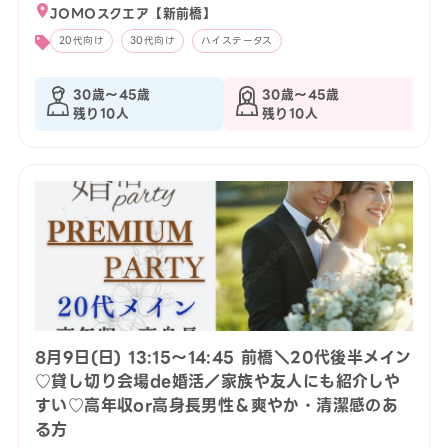
JOMOスクエア【新前橋】
20代向け
30代向け
ハイステータス
30歳〜45歳
30歳〜45歳
残り10人
残り10人
8月9日(日) 13:15〜14:45 前橋＼20代後半メイン
♡貸し切り会場de婚活／家族や友人にも紹介しや
すい♡高年収or高身長男性＆爽やか・清潔感のあ
る方