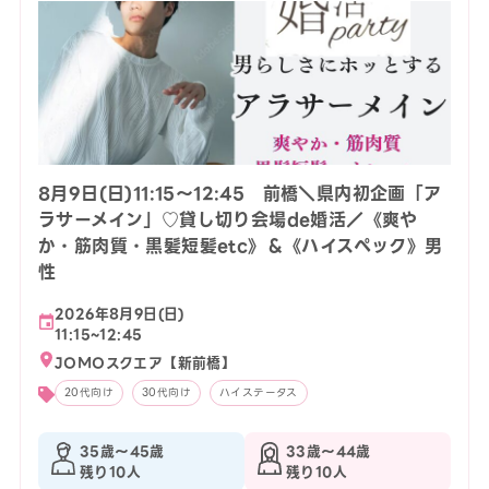
8月9日(日)11:15〜12:45 前橋＼県内初企画「ア
ラサーメイン」♡貸し切り会場de婚活／《爽や
か・筋肉質・黒髪短髪etc》＆《ハイスペック》男
性
2026年8月9日(日)
11:15~12:45
JOMOスクエア【新前橋】
20代向け
30代向け
ハイステータス
35歳〜45歳
33歳〜44歳
残り10人
残り10人