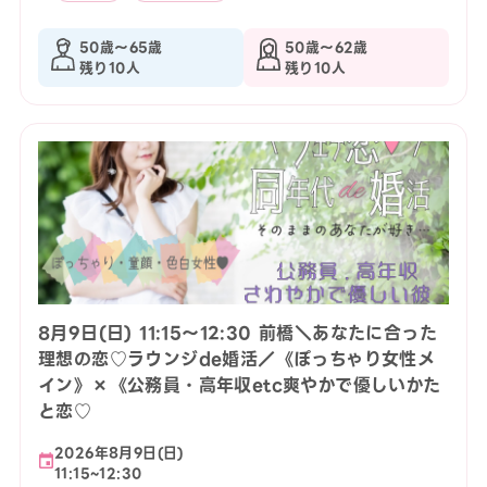
50歳〜65歳
50歳〜62歳
残り10人
残り10人
8月9日(日) 11:15〜12:30 前橋＼あなたに合った
理想の恋♡ラウンジde婚活／《ぽっちゃり女性メ
イン》×《公務員・高年収etc爽やかで優しいかた
と恋♡
2026年8月9日(日)
11:15~12:30