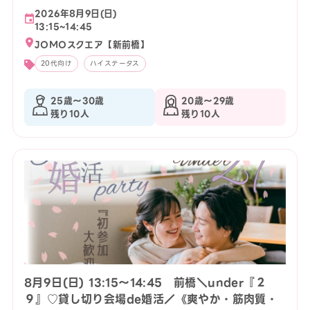
2026年8月9日(日)
13:15~14:45
JOMOスクエア【新前橋】
20代向け
ハイステータス
25歳〜30歳
20歳〜29歳
残り10人
残り10人
8月9日(日) 13:15〜14:45 前橋＼under『２
９』♡貸し切り会場de婚活／《爽やか・筋肉質・