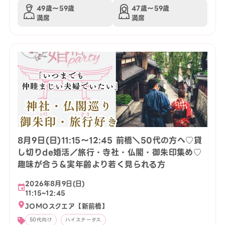
49歳〜59歳
47歳〜59歳
満席
満席
8月9日(日)11:15〜12:45 前橋＼50代の方へ♡貸
し切りde婚活／旅行・寺社・仏閣・御朱印集め♡
趣味が合う＆実年齢より若く見られる方
2026年8月9日(日)
11:15~12:45
JOMOスクエア【新前橋】
50代向け
ハイステータス